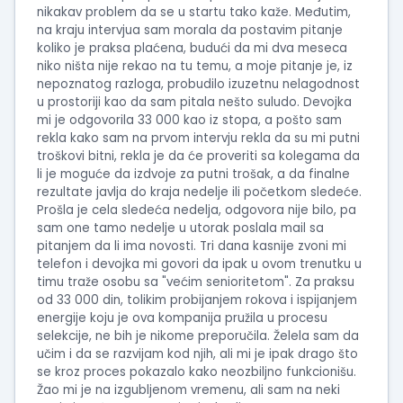
nikakav problem da se u startu tako kaže. Međutim,
na kraju intervjua sam morala da postavim pitanje
koliko je praksa plaćena, budući da mi dva meseca
niko ništa nije rekao na tu temu, a moje pitanje je, iz
nepoznatog razloga, probudilo izuzetnu nelagodnost
u prostoriji kao da sam pitala nešto suludo. Devojka
mi je odgovorila 33 000 kao iz stopa, a pošto sam
rekla kako sam na prvom intervju rekla da su mi putni
troškovi bitni, rekla je da će proveriti sa kolegama da
li je moguće da izdvoje za putni trošak, a da finalne
rezultate javlja do kraja nedelje ili početkom sledeće.
Prošla je cela sledeća nedelja, odgovora nije bilo, pa
sam one tamo nedelje u utorak poslala mail sa
pitanjem da li ima novosti. Tri dana kasnije zvoni mi
telefon i devojka mi govori da ipak u ovom trenutku u
timu traže osobu sa "većim senioritetom". Za praksu
od 33 000 din, tolikim probijanjem rokova i ispijanjem
energije koju je ova kompanija pružila u procesu
selekcije, ne bih je nikome preporučila. Želela sam da
učim i da se razvijam kod njih, ali mi je ipak drago što
se kroz proces pokazalo kako neozbiljno funkcionišu.
Žao mi je na izgubljenom vremenu, ali sam na neki