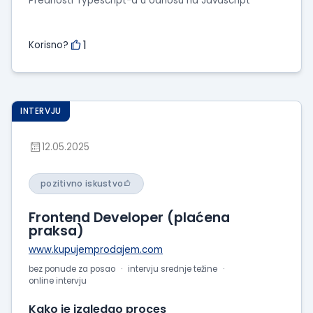
Prednosti Typescript-a u odnosu na Javascript
1
Korisno?
INTERVJU
12.05.2025
pozitivno iskustvo
Frontend Developer (plaćena
praksa)
www.kupujemprodajem.com
bez ponude za posao
intervju srednje težine
online intervju
Kako je izgledao proces