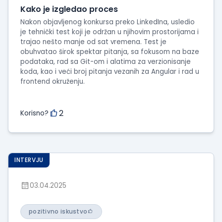
Kako je izgledao proces
Nakon objavljenog konkursa preko LinkedIna, usledio
je tehnički test koji je održan u njihovim prostorijama i
trajao nešto manje od sat vremena. Test je
obuhvatao širok spektar pitanja, sa fokusom na baze
podataka, rad sa Git-om i alatima za verzionisanje
koda, kao i veći broj pitanja vezanih za Angular i rad u
frontend okruženju.
2
Korisno?
INTERVJU
03.04.2025
pozitivno iskustvo