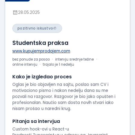
28.05.2025
pozitivno iskustvo
Studentska praksa
www.kupujemprodajem.com
bez ponude za posao
intervju srednje težine
online intervju
trajalo je 1 nedelju
Kako je izgledao proces
Oglas je bio objavljen na sajtu, poslao sam CV i
motivaciono pismo i nakon nedelju dana su me
pozvali na razgovor. Razgovor je bio jako opušten i
profesionalan. Naučio sam dosta novih stvari iako
nisam prošao u naredni krug.
Pitanja sa intervjua
Custom hook-ovi u React-u