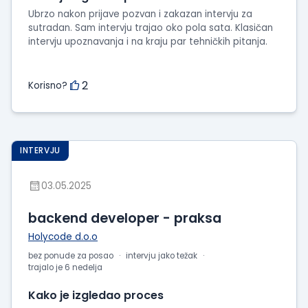
Ubrzo nakon prijave pozvan i zakazan intervju za
sutradan. Sam intervju trajao oko pola sata. Klasičan
intervju upoznavanja i na kraju par tehničkih pitanja.
2
Korisno?
INTERVJU
03.05.2025
backend developer - praksa
Holycode d.o.o
bez ponude za posao
intervju jako težak
trajalo je 6 nedelja
Kako je izgledao proces