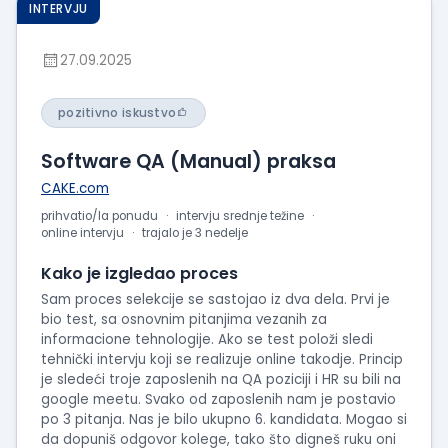
INTERVJU
27.09.2025
pozitivno iskustvo
Software QA (Manual) praksa
CAKE.com
prihvatio/la ponudu
intervju srednje težine
online intervju
trajalo je 3 nedelje
Kako je izgledao proces
Sam proces selekcije se sastojao iz dva dela. Prvi je
bio test, sa osnovnim pitanjima vezanih za
informacione tehnologije. Ako se test položi sledi
tehnički intervju koji se realizuje online takodje. Princip
je sledeći troje zaposlenih na QA poziciji i HR su bili na
google meetu. Svako od zaposlenih nam je postavio
po 3 pitanja. Nas je bilo ukupno 6. kandidata. Mogao si
da dopuniš odgovor kolege, tako što digneš ruku oni