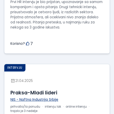
Prvi HR intervju je bio prijatan, upoznavanje sa samom
kompanijom i opsta pitanja. Drugi tehnicki intervju,
prisustvovalo je cetvoro ljudi, iz razlicitih sektora.
Prijatna atmosfera, ali ocekivani nivo znanja daleko
od realnosti. Pitanja preteska, u najmanju ruku za
nekoga sa 3 godine iskustva.
7
Korisno?
INTERVJU
21.04.2025
Praksa-Mladi lideri
NIS - Naftna Industrija Srbije
prihvatio/la ponudu
intervju lak
online intervju
trajalo je 3 nedelje