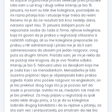
su uopšte organizovali proces selekcije pred praznike.
Ušla sam u uži krug i drugi online intervju je bio 15.
januara, na kom su bile dve koleginice, postavljale su
mi razna pitanja kao i situacije koje treba da rešim.
Rečeno mi je da će rezultati biti kroz nedelju dana,
naravno opet nisu. 31. januara dobijam poziv od
nepoznate osobe do tada iz firme, njihove koleginice,
koja mi govori da je praksa u regrutaciji otkazana iz
različitih razloga, ali su me koleginice preporučile za
praksu u HR administraciji i pitala me je da li sam
zainteresovana da obavim još jedan razgovor, ovog
puta sa drugim timom. Pristala sam, jer mi je rekla da
ne postoji više krugova, da je ovo finalna odluka.
Intervju je bio 5. februara uživo sa devojkom koja me
je zvala kao i sa menadžerkom. Menadžerka je bila
izuzetno prijatna i lepo je objašnjavala kako praksa
izgleda. Kada smo počele razgovor na engleskom, on
je bio prekinut zbog toga što ju je pozvao šef da
izađe iz prostorije. Izvinila mi se, međutim tok misli mi
je bio prekinut. Za moju prijavu u regrutaciji su ipak
sada rekle drugu priču, a to je da su koleginice
izabrale drugog kandidata i da su nijanse u pitanju, za
šta sam već i pretpostavila, pa smatram da nije bio