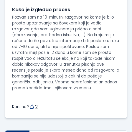
Kako je izgledao proces
Pozvan sam na 10-minutni razgovor na kome je bilo
prosto upoznavanje sa čovekom koji je vodio
razgovor gde sam uglavnom ja pričao o sebi
(obrazovanje, prethodna iskustva, ...). Na kraju mi je
rečeno da će povratne informacije biti poslate u roku
od 7-10 dana, ali to nije ispoštovano. Poslao sam
uzvratni mejl posle 12 dana u kome sam se prosto
raspitivao o rezultatu selekcije na koji takođe nisam
dobio nikakav odgovor. U trenutku pisanja ove
recenzije prošlo je skoro mesec dana od razgovora, a
kompanija se nije udostojila čak ni da pošalje
generičku odbijenicu. Veoma neprofesionalan odnos
prema kandidatima i njihovom vremenu.
2
Korisno?