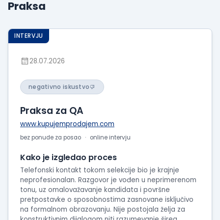
Praksa
Prikaži
iskustva
o
INTERVJU
radu
Prikaži
28.07.2026
utiske
sa
negativno iskustvo
intervjua
Praksa za QA
www.kupujemprodajem.com
bez ponude za posao
online intervju
Kako je izgledao proces
Telefonski kontakt tokom selekcije bio je krajnje
neprofesionalan. Razgovor je vođen u neprimerenom
tonu, uz omalovažavanje kandidata i površne
pretpostavke o sposobnostima zasnovane isključivo
na formalnom obrazovanju. Nije postojala želja za
konstruktivnim dijalogom niti razumevanje šireg