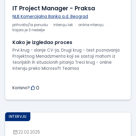
IT Project Manager - Praksa
NLB Komercijalna Banka a.d. Beograd
prihvatio/la ponudu
intervju lak
online intervju
trajalo je 3 nedelje
Kako je izgledao proces
Prvi krug - slanje CV-ja, Drugi krug - test poznavanja
Projektnog Menadzmenta koji se sastoji mahom iz
teorijskih ih situacionih pitanja Treci krug - online
intervju preko Microsoft Teamsa
0
Korisno?
INTERVJU
22.02.2025