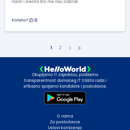
način i srećna što me nisu izabrali.
8
Korisno?
1
2
Okupljamo IT zajednicu, podižemo
transparentnost domaćeg IT tržišta rada i
efikasno spajamo kandidate i poslodavce.
O nama
Za poslodavce
Uslovi korišćenja