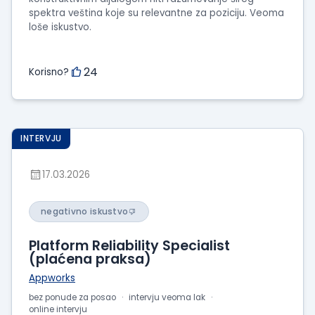
spektra veština koje su relevantne za poziciju. Veoma
loše iskustvo.
24
Korisno?
INTERVJU
17.03.2026
negativno iskustvo
Platform Reliability Specialist
(plaćena praksa)
Appworks
bez ponude za posao
intervju veoma lak
online intervju