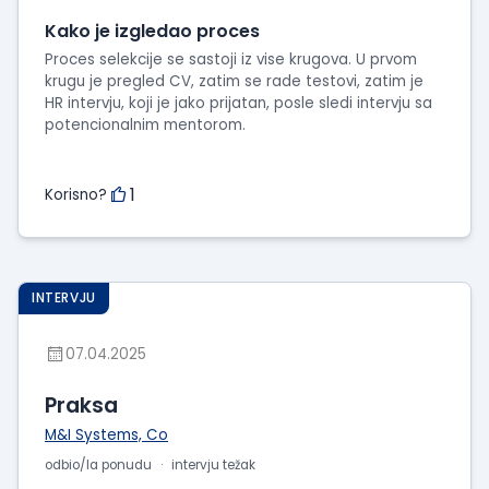
Kako je izgledao proces
Proces selekcije se sastoji iz vise krugova. U prvom
krugu je pregled CV, zatim se rade testovi, zatim je
HR intervju, koji je jako prijatan, posle sledi intervju sa
potencionalnim mentorom.
1
Korisno?
INTERVJU
07.04.2025
Praksa
M&I Systems, Co
odbio/la ponudu
intervju težak