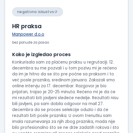
negativno iskustvo
HR praksa
Manpower d.o.o
bez ponude za posao
Kako je izgledao proces
Konkurisala sam za plaćenu praksu u regrutaciji. 12.
decembra su me pozvali i u tom pozivu mi je rečeno
da im je hitno da se što pre počne sa praksom i to
već posle praznika, sredinom januara. Zakazali smo
online intervju za 17. decembar. Razgovor je bio
prijatan, trajao je 20-25 minuta. Rečeno mi je da će
mi rezultati biti javljeni sledeće nedelje. Rezultati nisu
bili javljeni, pa sam dobila odgovor na mail 27.
decembra da se proces selekcije odužio i da će
rezultati biti posle praznika. U ovom trenutku sam
imala razumevanja za njih zbog praznika, mada nije
bilo profesionalno što se ne drže zadatih rokova i što