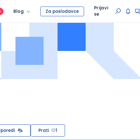
Prijavi
Blog
Za poslodavce
O
se
poredi
Prati
1