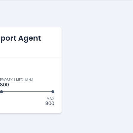
port Agent
PROSEK I MEDIJANA
800
MAX
800