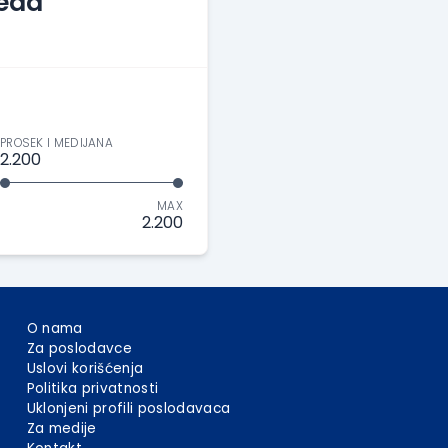
Lead
PROSEK I MEDIJANA
2.200
MAX
2.200
O nama
Za poslodavce
Uslovi korišćenja
Politika privatnosti
Uklonjeni profili poslodavaca
Za medije