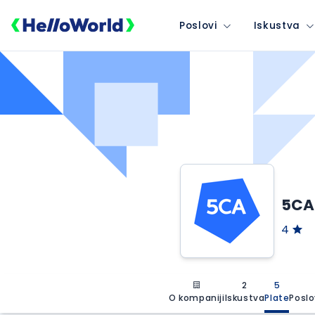
Poslovi
Iskustva
5CA
4
2
5
O kompaniji
Iskustva
Plate
Poslo