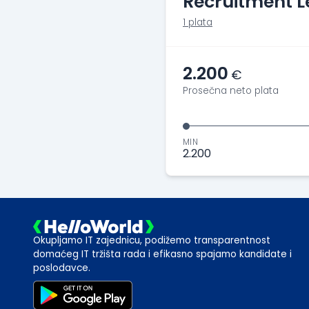
Recruitment 
1 plata
2.200
€
Prosečna neto plata
MIN
2.200
Okupljamo IT zajednicu, podižemo transparentnost
domaćeg IT tržišta rada i efikasno spajamo kandidate i
poslodavce.