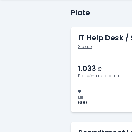
Plate
IT Help Desk /
3 plate
1.033
€
Prosečna neto plata
MIN
600