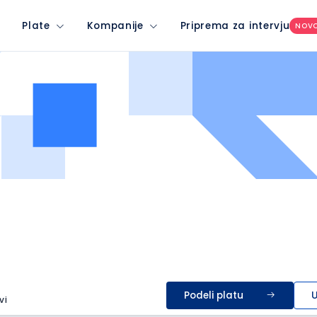
Plate
Kompanije
Priprema za intervju
NOV
Podeli platu
U
vi