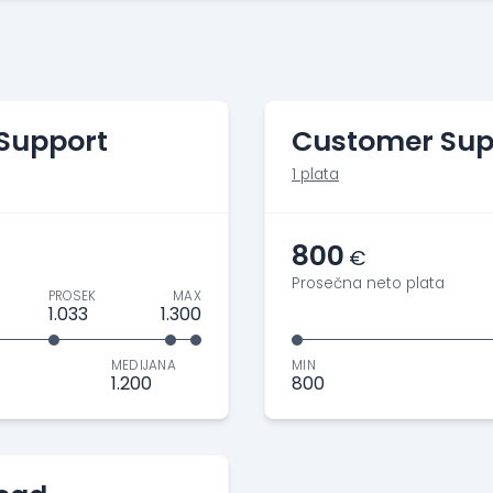
 Support
Customer Sup
1 plata
800
€
Prosečna neto plata
PROSEK
MAX
1.033
1.300
MEDIJANA
MIN
1.200
800