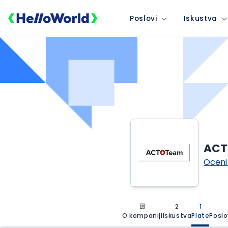
Poslovi
Iskustva
ACT
Oceni
2
1
O kompaniji
Iskustva
Plate
Poslo