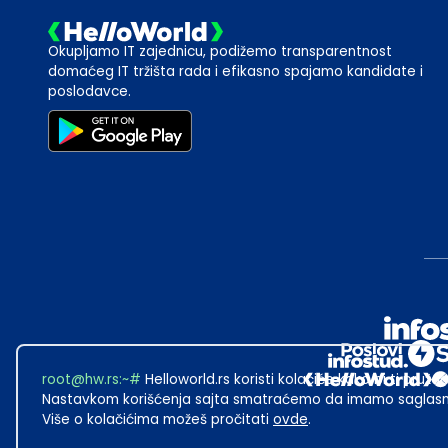
Okupljamo IT zajednicu, podižemo transparentnost
domaćeg IT tržišta rada i efikasno spajamo kandidate i
poslodavce.
root@hw.rs
:~#
Helloworld.rs koristi kolačiće kako bi ti pružao
Nastavkom korišćenja sajta smatraćemo da imamo saglasno
Više o kolačićima možeš pročitati
ovde
.