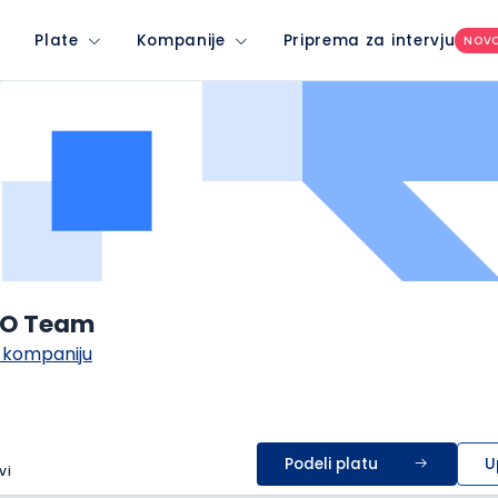
Plate
Kompanije
Priprema za intervju
NOV
O Team
 kompaniju
Podeli platu
U
vi