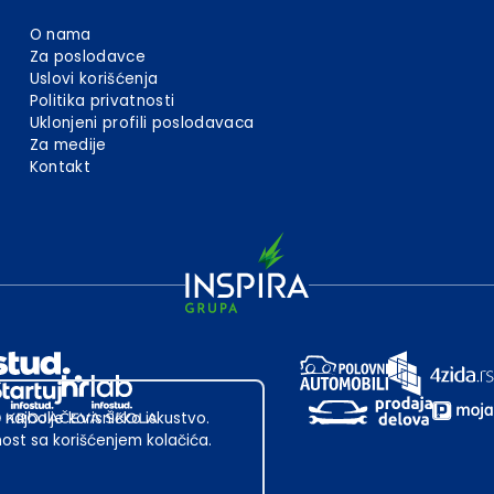
O nama
Za poslodavce
Uslovi korišćenja
Politika privatnosti
Uklonjeni profili poslodavaca
Za medije
Kontakt
 najbolje korisničko iskustvo.
st sa korišćenjem kolačića.