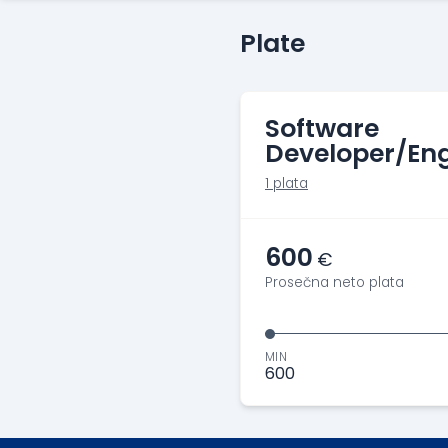
Plate
Software
Developer/Eng
1 plata
600
€
Prosečna neto plata
MIN
600