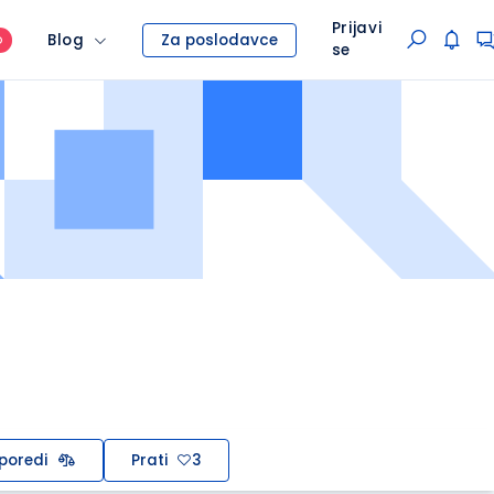
Prijavi
Blog
Za poslodavce
O
se
poredi
Prati
3