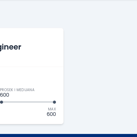
ineer
PROSEK I MEDIJANA
600
MAX
600