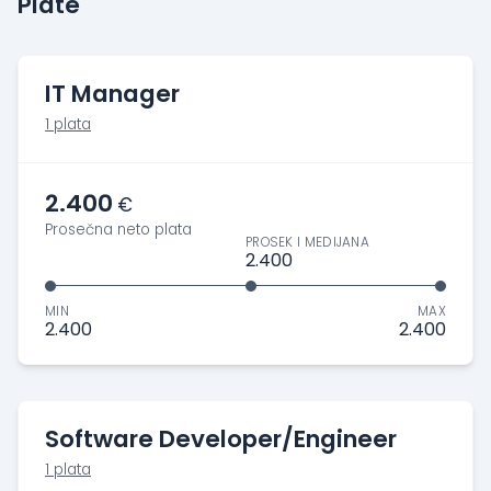
Plate
IT Manager
1 plata
2.400
€
Prosečna neto plata
PROSEK I MEDIJANA
2.400
MIN
MAX
2.400
2.400
Software Developer/Engineer
1 plata