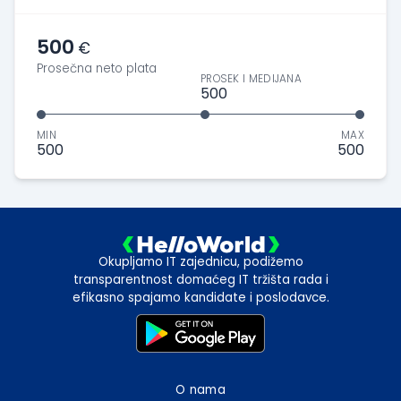
500
€
Prosečna neto plata
PROSEK I MEDIJANA
500
MIN
MAX
500
500
Okupljamo IT zajednicu, podižemo
transparentnost domaćeg IT tržišta rada i
efikasno spajamo kandidate i poslodavce.
O nama