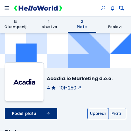
1
2
O kompaniji
Iskustva
Plate
Poslovi
Acadia.io Marketing d.o.o.
4
101-250
Podeli platu
Uporedi
Prati