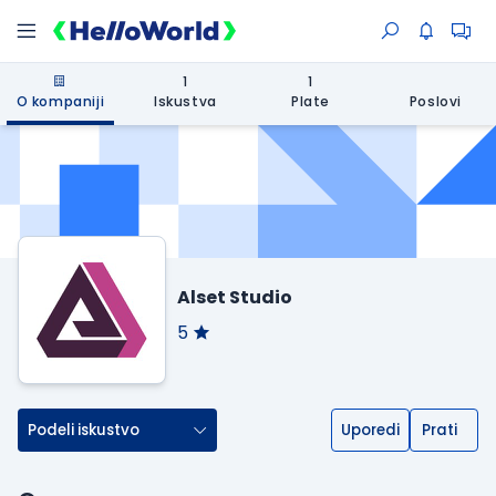
1
1
O kompaniji
Iskustva
Plate
Poslovi
Alset Studio
5
Podeli iskustvo
Uporedi
Prati