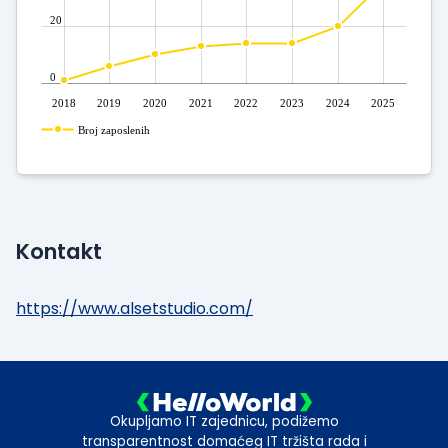
20
0
2018
2019
2020
2021
2022
2023
2024
2025
Broj zaposlenih
Kontakt
https://www.alsetstudio.com/
Okupljamo IT zajednicu, podižemo
transparentnost domaćeg IT tržišta rada i