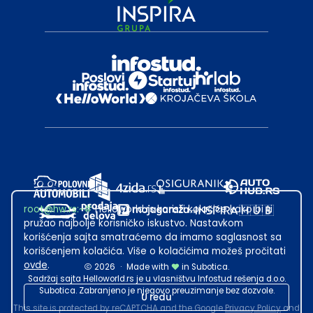
root@hw.rs
:~#
Helloworld.rs koristi kolačiće kako bi ti
pružao najbolje korisničko iskustvo. Nastavkom
korišćenja sajta smatraćemo da imamo saglasnost sa
korišćenjem kolačića. Više o kolačićima možeš pročitati
ovde
.
2026
·
Made with
in Subotica.
Sadržaj sajta Helloworld.rs je u vlasništvu Infostud rešenja d.o.o.
Subotica. Zabranjeno je njegovo preuzimanje bez dozvole.
U redu
This site is protected by reCAPTCHA and the Google
Privacy Policy
and