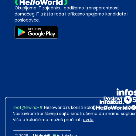
Okupljamo IT zajednicu, podižemo transparentnost
domaćeg IT tržišta rada i efikasno spajamo kandidate i
poslodavce.
root@hw.rs
:~#
Helloworld.rs koristi kolačiće kako bi ti pružao
Nastavkom korišćenja sajta smatraćemo da imamo saglasno
Više o kolačićima možeš pročitati
ovde
.
2026
·
Made with
in Subotica.