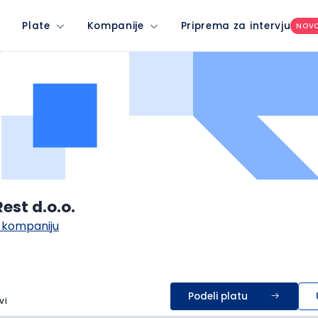
Plate
Kompanije
Priprema za intervju
NOV
st d.o.o.
 kompaniju
Podeli platu
vi