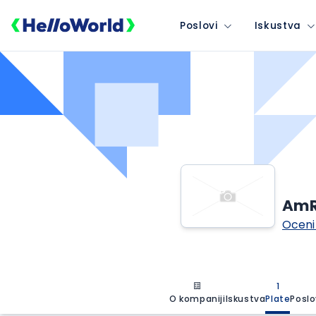
Poslovi
Iskustva
AmRe
Oceni
1
O kompaniji
Iskustva
Plate
Poslo