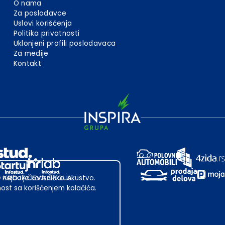
O nama
Za poslodavce
Uslovi korišćenja
Politika privatnosti
Uklonjeni profili poslodavaca
Za medije
Kontakt
 najbolje korisničko iskustvo.
st sa korišćenjem kolačića.