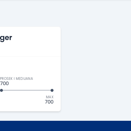
ger
PROSEK I MEDIJANA
700
MAX
700