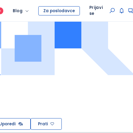
Prijavi
Blog
Za poslodavce
O
se
Uporedi
Prati