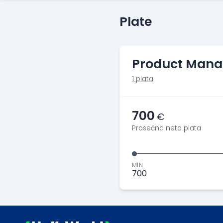
Plate
Product Mana
1 plata
700
€
Prosečna neto plata
MIN
700