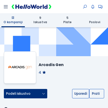
9
5
O kompaniji
Iskustva
Plate
Poslovi
Arcadis Gen
4
Podeli iskustvo
Uporedi
Prati