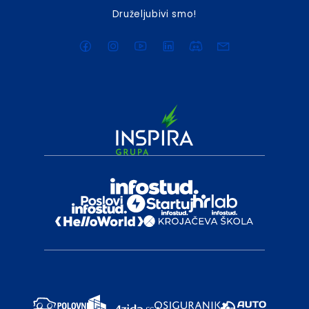
Druželjubivi smo!