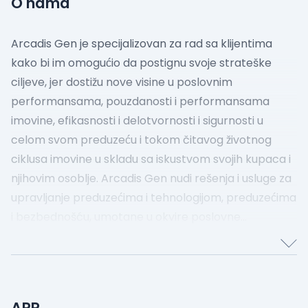
O nama
Arcadis Gen je specijalizovan za rad sa klijentima
kako bi im omogućio da postignu svoje strateške
ciljeve, jer dostižu nove visine u poslovnim
performansama, pouzdanosti i performansama
imovine, efikasnosti i delotvornosti i sigurnosti u
celom svom preduzeću i tokom čitavog životnog
ciklusa imovine u skladu sa iskustvom svojih kupaca i
njihovim osoblje.
Arcadis Gen nudi rešenja i usluge za
upravljanje preduzećima i tehnologijom, preduzećima
i bezbednošću, umotane u okvire poslovne
transformacije, i zajedno započinje uzbudljivo
putovanje.
APR