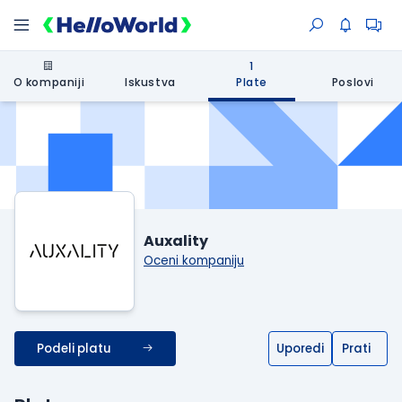
1
O kompaniji
Iskustva
Plate
Poslovi
Auxality
Oceni kompaniju
Podeli platu
Uporedi
Prati