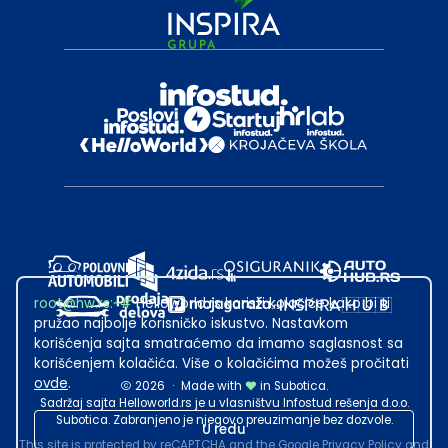
root@hw.rs
:~#
Helloworld.rs koristi kolačiće kako bi ti
pružao najbolje korisničko iskustvo. Nastavkom
korišćenja sajta smatraćemo da imamo saglasnost sa
korišćenjem kolačića. Više o kolačićima možeš pročitati
ovde
.
2026
·
Made with
in Subotica.
Sadržaj sajta Helloworld.rs je u vlasništvu Infostud rešenja d.o.o.
Subotica. Zabranjeno je njegovo preuzimanje bez dozvole.
U redu
This site is protected by reCAPTCHA and the Google
Privacy Policy
and