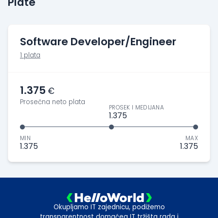
Plate
Software Developer/Engineer
1 plata
1.375
€
Prosečna neto plata
PROSEK I MEDIJANA
1.375
MIN
MAX
1.375
1.375
Okupljamo IT zajednicu, podižemo
transparentnost domaćeg IT tržišta rada i