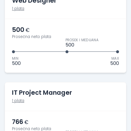
Web Designer
1 plata
500
€
Prosečna neto plata
PROSEK I MEDIJANA
500
MIN
MAX
500
500
IT Project Manager
1 plata
766
€
Prosečna neto plata