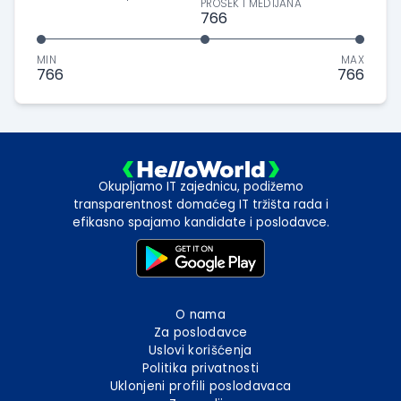
PROSEK I MEDIJANA
766
MIN
MAX
766
766
Okupljamo IT zajednicu, podižemo
transparentnost domaćeg IT tržišta rada i
efikasno spajamo kandidate i poslodavce.
O nama
Za poslodavce
Uslovi korišćenja
Politika privatnosti
Uklonjeni profili poslodavaca