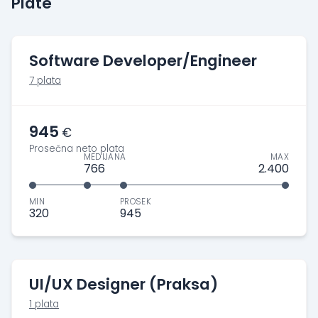
Plate
Software Developer/Engineer
7 plata
945
€
Prosečna neto plata
MEDIJANA
MAX
766
2.400
MIN
PROSEK
320
945
UI/UX Designer (Praksa)
1 plata