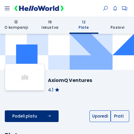
19
12
O kompaniji
Iskustva
Plate
Poslovi
AxiomQ Ventures
4.1
Podeli platu
Uporedi
Prati