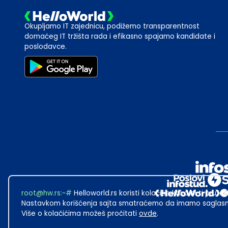
Okupljamo IT zajednicu, podižemo transparentnost
domaćeg IT tržišta rada i efikasno spajamo kandidate i
poslodavce.
root@hw.rs
:~#
Helloworld.rs koristi kolačiće kako bi ti pružao
Nastavkom korišćenja sajta smatraćemo da imamo saglasno
Više o kolačićima možeš pročitati
ovde
.