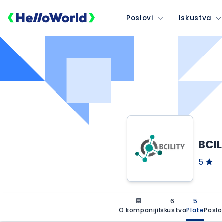
Poslovi
Iskustva
BCIL
5
6
5
O kompaniji
Iskustva
Plate
Poslo