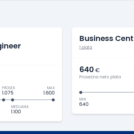
Business Cent
ineer
1 plata
640
€
Prosečna neto plata
PROSEK
MAX
1.075
1.600
MIN
640
MEDIJANA
1.100