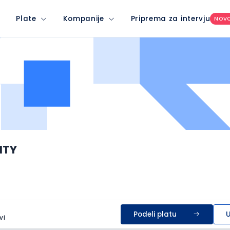
Plate
Kompanije
Priprema za intervju
NOV
ITY
Podeli platu
U
vi