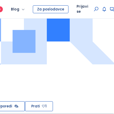
Prijavi
Blog
Za poslodavce
O
se
poredi
Prati
1