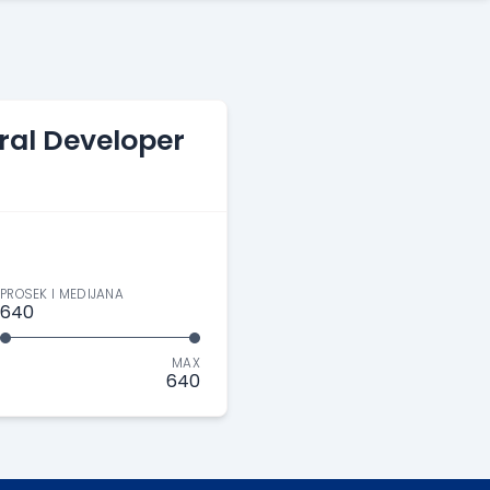
ral Developer
PROSEK I MEDIJANA
640
MAX
640