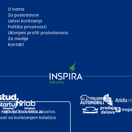
O nama
Za poslodavce
Uslovi korišćenja
Politika privatnosti
Uklonjeni profili poslodavaca
Za medije
Kontakt
 najbolje korisničko iskustvo.
st sa korišćenjem kolačića.