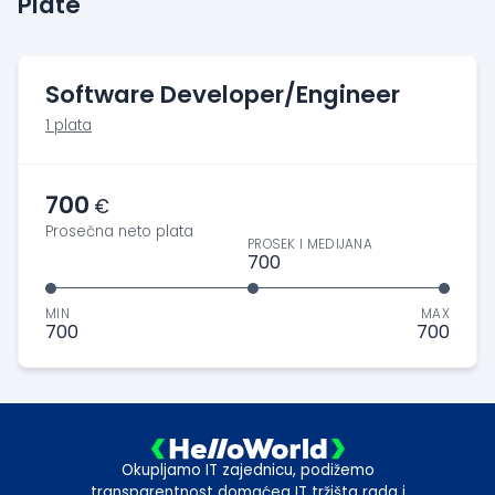
Plate
Software Developer/Engineer
1 plata
700
€
Prosečna neto plata
PROSEK I MEDIJANA
700
MIN
MAX
700
700
Okupljamo IT zajednicu, podižemo
transparentnost domaćeg IT tržišta rada i