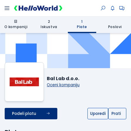
2
1
O kompaniji
Iskustva
Plate
Poslovi
Bal Lab d.o.o.
Oceni kompaniju
Podeli platu
Uporedi
Prati