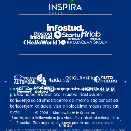
root@hw.rs
:~#
Helloworld.rs koristi kolačiće kako bi ti
pružao najbolje korisničko iskustvo. Nastavkom
korišćenja sajta smatraćemo da imamo saglasnost sa
korišćenjem kolačića. Više o kolačićima možeš pročitati
ovde
.
2026
·
Made with
in Subotica.
Sadržaj sajta Helloworld.rs je u vlasništvu Infostud rešenja d.o.o.
Subotica. Zabranjeno je njegovo preuzimanje bez dozvole.
U redu
This site is protected by reCAPTCHA and the Google
Privacy Policy
and