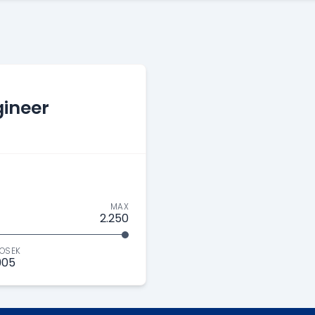
ineer
MAX
2.250
OSEK
.905