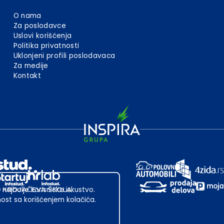
O nama
Za poslodavce
Uslovi korišćenja
Politika privatnosti
Uklonjeni profili poslodavaca
Za medije
Kontakt
 najbolje korisničko iskustvo.
st sa korišćenjem kolačića.