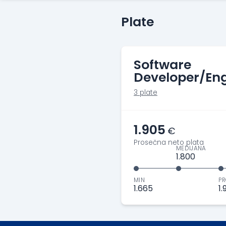
Plate
Software
Developer/Eng
3 plate
1.905
€
Prosečna neto plata
MEDIJANA
1.800
MIN
PR
1.665
1