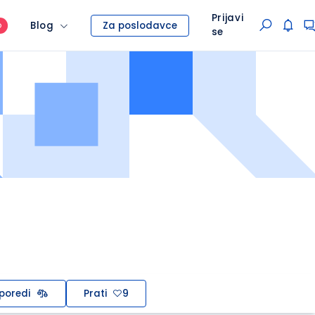
Prijavi
Blog
Za poslodavce
O
se
poredi
Prati
9