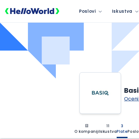
Poslovi
Iskustva
Basi
Oceni
11
3
O kompaniji
Iskustva
Plate
Poslo