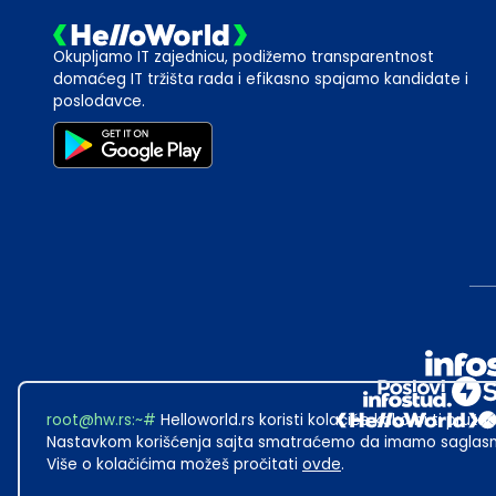
Okupljamo IT zajednicu, podižemo transparentnost
domaćeg IT tržišta rada i efikasno spajamo kandidate i
poslodavce.
root@hw.rs
:~#
Helloworld.rs koristi kolačiće kako bi ti pružao
Nastavkom korišćenja sajta smatraćemo da imamo saglasno
Više o kolačićima možeš pročitati
ovde
.