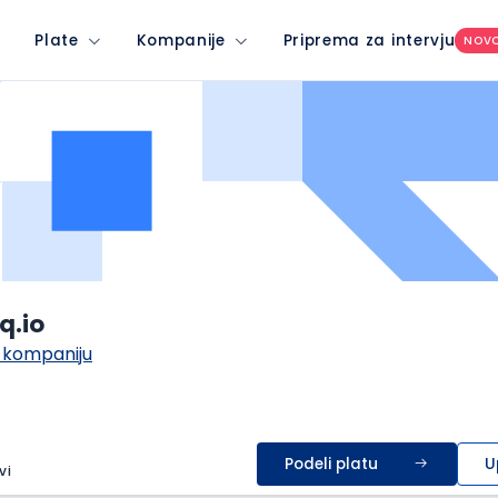
Plate
Kompanije
Priprema za intervju
NOV
q.io
 kompaniju
Podeli platu
U
vi