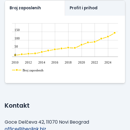
Broj zaposlenih
Profit i prihod
150
100
50
0
2010
2012
2014
2016
2018
2020
2022
2024
Broj zaposlenih
Kontakt
Goce Delčeva 42, 11070 Novi Beograd
office@beolink.biz