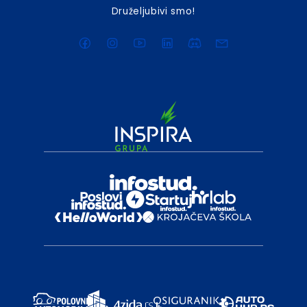
Druželjubivi smo!