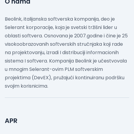
O nama
Beolink, italijanska softverska kompanija, deo je
Selerant korporacije, koja je svetski tržišni lider u
oblasti softvera. Osnovana je 2007.godine i čine je 25
visokoobrazovanih softverskih stručnjaka koji rade
na projektovanju, izradi I distribuciji informacionih
sistema I softvera. Kompanija Beolink je učestvovala
u mnogim Selerant-ovim PLM softverskim
projektima (DevEX), pružajući kontinuiranu podršku
svojim korisnicima.
APR