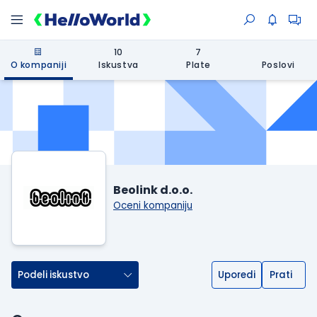
10
7
O kompaniji
Iskustva
Plate
Poslovi
Beolink d.o.o.
Oceni kompaniju
Podeli iskustvo
Uporedi
Prati