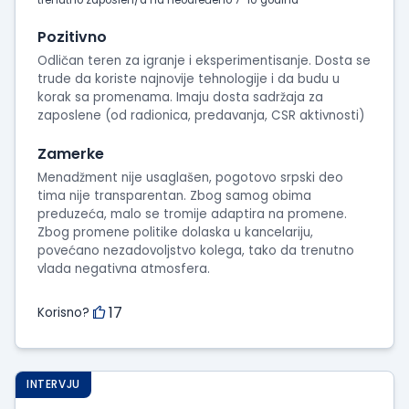
trenutno zaposlen/a na neodređeno 7-10 godina
Pozitivno
Odličan teren za igranje i eksperimentisanje. Dosta se
trude da koriste najnovije tehnologije i da budu u
korak sa promenama. Imaju dosta sadržaja za
zaposlene (od radionica, predavanja, CSR aktivnosti)
Zamerke
Menadžment nije usaglašen, pogotovo srpski deo
tima nije transparentan. Zbog samog obima
preduzeća, malo se tromije adaptira na promene.
Zbog promene politike dolaska u kancelariju,
povećano nezadovoljstvo kolega, tako da trenutno
vlada negativna atmosfera.
17
Korisno?
INTERVJU