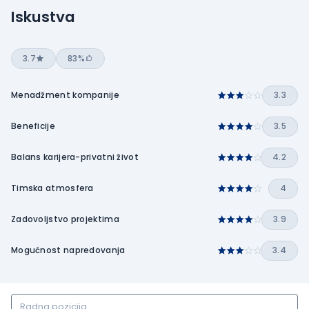
Iskustva
3.7
83%
Menadžment kompanije
3.3
Beneficije
3.5
Balans karijera-privatni život
4.2
Timska atmosfera
4
Zadovoljstvo projektima
3.9
Mogućnost napredovanja
3.4