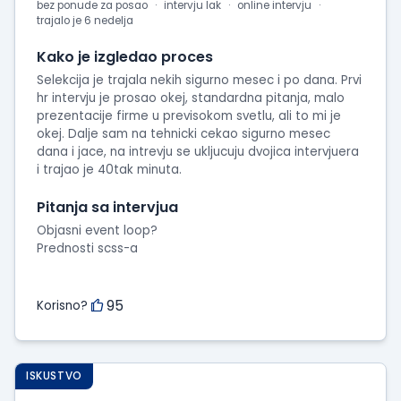
bez ponude za posao
intervju lak
online intervju
trajalo je 6 nedelja
Kako je izgledao proces
Selekcija je trajala nekih sigurno mesec i po dana. Prvi
hr intervju je prosao okej, standardna pitanja, malo
prezentacije firme u previsokom svetlu, ali to mi je
okej. Dalje sam na tehnicki cekao sigurno mesec
dana i jace, na intrevju se ukljucuju dvojica intervjuera
i trajao je 40tak minuta.
Pitanja sa intervjua
Objasni event loop?
Prednosti scss-a
95
Korisno?
ISKUSTVO