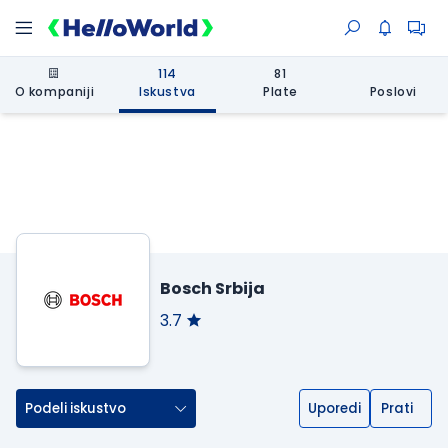
114
81
O kompaniji
Iskustva
Plate
Poslovi
Bosch Srbija
3.7
Podeli iskustvo
Uporedi
Prati