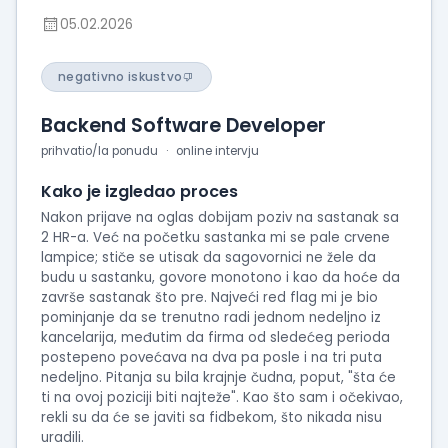
05.02.2026
negativno iskustvo
Backend Software Developer
prihvatio/la ponudu
online intervju
Kako je izgledao proces
Nakon prijave na oglas dobijam poziv na sastanak sa
2 HR-a. Već na početku sastanka mi se pale crvene
lampice; stiče se utisak da sagovornici ne žele da
budu u sastanku, govore monotono i kao da hoće da
završe sastanak što pre. Najveći red flag mi je bio
pominjanje da se trenutno radi jednom nedeljno iz
kancelarija, međutim da firma od sledećeg perioda
postepeno povećava na dva pa posle i na tri puta
nedeljno. Pitanja su bila krajnje čudna, poput, "šta će
ti na ovoj poziciji biti najteže". Kao što sam i očekivao,
rekli su da će se javiti sa fidbekom, što nikada nisu
uradili.