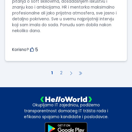
pitanja o soft skillovima, dosadašnjem iskustvu i
znanju kao i ambicijama. HR i mentorka maksimalno
profesionalne ali jako prijatna atmosfera, sve jasno i
detaljno pokriveno. Sve u svemu najprijatniji intervju
koji sam imala do sada. Ponudu sam dobila nakon
nekoliko dana.
5
Korisno?
1
2
Okupljamo IT zajednicu, podižemo
transparentnost domaćeg IT tržišta rada i
efikasno spajamo kandidate i poslodavce.