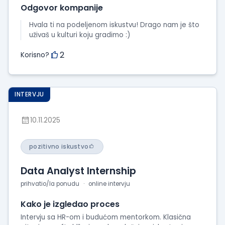
Odgovor kompanije
Hvala ti na podeljenom iskustvu! Drago nam je što
uživaš u kulturi koju gradimo :)
2
Korisno?
INTERVJU
10.11.2025
pozitivno iskustvo
Data Analyst Internship
prihvatio/la ponudu
online intervju
Kako je izgledao proces
Intervju sa HR-om i budućom mentorkom. Klasična