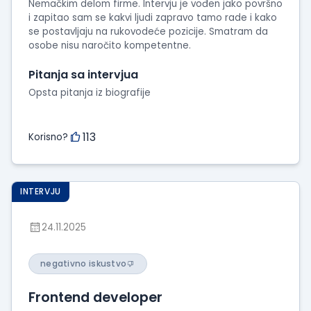
Nemačkim delom firme. Intervju je vođen jako površno
i zapitao sam se kakvi ljudi zapravo tamo rade i kako
se postavljaju na rukovodeće pozicije. Smatram da
osobe nisu naročito kompetentne.
Pitanja sa intervjua
Opsta pitanja iz biografije
113
Korisno?
INTERVJU
24.11.2025
negativno iskustvo
Frontend developer