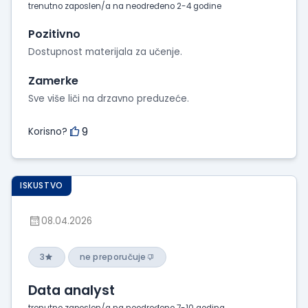
trenutno zaposlen/a na neodređeno 2-4 godine
Pozitivno
Dostupnost materijala za učenje.
Zamerke
Sve više liči na drzavno preduzeće.
9
Korisno?
ISKUSTVO
08.04.2026
3
ne preporučuje
Data analyst