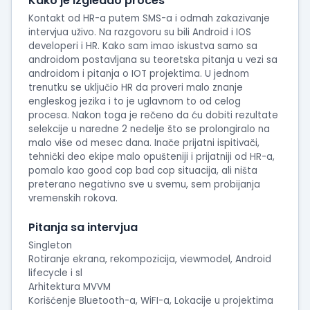
Kako je izgledao proces
Kontakt od HR-a putem SMS-a i odmah zakazivanje
intervjua uživo. Na razgovoru su bili Android i IOS
developeri i HR. Kako sam imao iskustva samo sa
androidom postavljana su teoretska pitanja u vezi sa
androidom i pitanja o IOT projektima. U jednom
trenutku se uključio HR da proveri malo znanje
engleskog jezika i to je uglavnom to od celog
procesa. Nakon toga je rečeno da ću dobiti rezultate
selekcije u naredne 2 nedelje što se prolongiralo na
malo više od mesec dana. Inače prijatni ispitivači,
tehnički deo ekipe malo opušteniji i prijatniji od HR-a,
pomalo kao good cop bad cop situacija, ali ništa
preterano negativno sve u svemu, sem probijanja
vremenskih rokova.
Pitanja sa intervjua
Singleton
Rotiranje ekrana, rekompozicija, viewmodel, Android
lifecycle i sl
Arhitektura MVVM
Korišćenje Bluetooth-a, WiFI-a, Lokacije u projektima