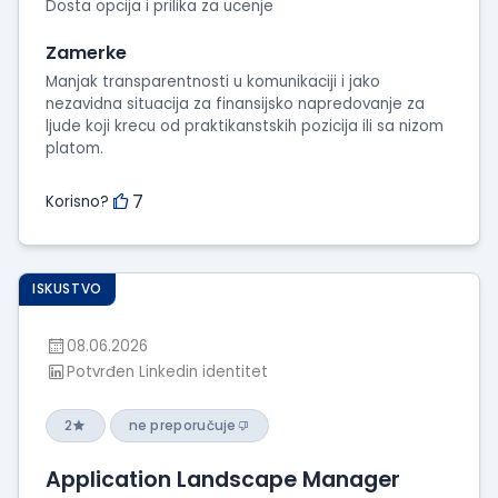
Dosta opcija i prilika za ucenje
Zamerke
Manjak transparentnosti u komunikaciji i jako
nezavidna situacija za finansijsko napredovanje za
ljude koji krecu od praktikanstskih pozicija ili sa nizom
platom.
7
Korisno?
ISKUSTVO
08.06.2026
Potvrđen Linkedin identitet
2
ne preporučuje
Application Landscape Manager