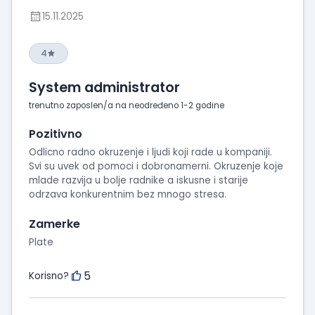
15.11.2025
4
System administrator
trenutno zaposlen/a na neodređeno 1-2 godine
Pozitivno
Odlicno radno okruzenje i ljudi koji rade u kompaniji.
Svi su uvek od pomoci i dobronamerni. Okruzenje koje
mlade razvija u bolje radnike a iskusne i starije
odrzava konkurentnim bez mnogo stresa.
Zamerke
Plate
5
Korisno?