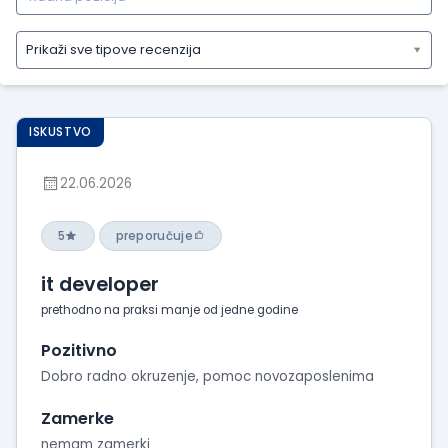
Prikaži sve tipove recenzija
Prikaži
sve
tipove
ISKUSTVO
recenzija
Prikaži
22.06.2026
iskustva
o
radu
5
preporučuje
Prikaži
it developer
utiske
sa
prethodno na praksi manje od jedne godine
intervjua
Pozitivno
Dobro radno okruzenje, pomoc novozaposlenima
Zamerke
nemam zamerki