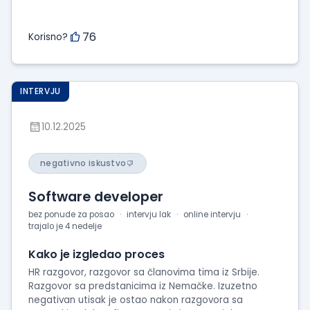
76
Korisno?
INTERVJU
10.12.2025
negativno iskustvo
Software developer
bez ponude za posao
intervju lak
online intervju
trajalo je 4 nedelje
Kako je izgledao proces
HR razgovor, razgovor sa članovima tima iz Srbije.
Razgovor sa predstanicima iz Nemačke. Izuzetno
negativan utisak je ostao nakon razgovora sa