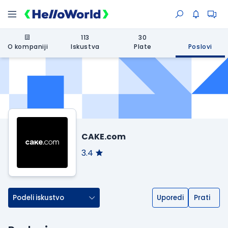
113
30
O kompaniji
Iskustva
Plate
Poslovi
CAKE.com
3.4
Podeli iskustvo
Uporedi
Prati