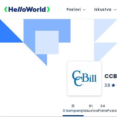
Poslovi
Iskustva
CCBi
3.8
61
34
O kompaniji
Iskustva
Plate
Poslo