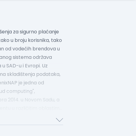
ešenja za sigurno plaćanje
ako u broju korisnika, tako
dan od vodećih brendova u
uzdanog sistema održava
 u SAD-u i Evropi.
Uz
ama skladištenja podataka,
oenixNAP je jedna od
loud computing",
bra 2014. u Novom Sadu, a
lentu u različitim oblastima
, projekt menadžera do
sničke i klijentske
doprinose razvoju