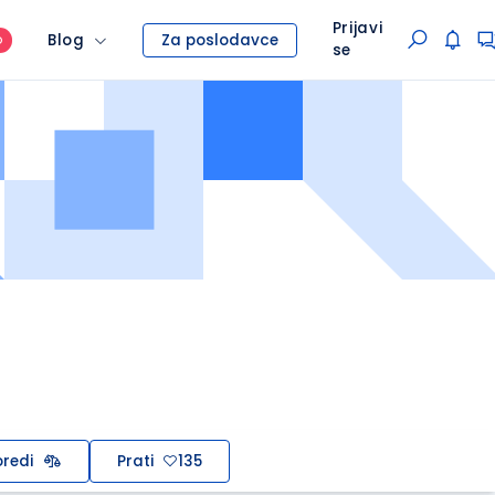
Prijavi
Blog
Za poslodavce
O
se
redi
Prati
135