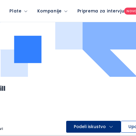
Plate
Kompanije
Priprema za intervju
NOV
ll
Podeli iskustvo
Upo
vi