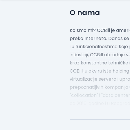
O nama
Ko smo mi?
CCBill je amer
preko Interneta. Danas se C
i u funkcionalnostima koje
industriji, CCBill obrađuje
kroz konstantne tehničke in
CCBill, u okviru iste holdi
virtualizacije servera i up
prepoznatljivih kompanija u
"collocation" i "data center
od 2016. godine i u Beograd
– od Java/JS developmenta,
Linux/Windows inženjera, N
podrške i marketinga. Uprk