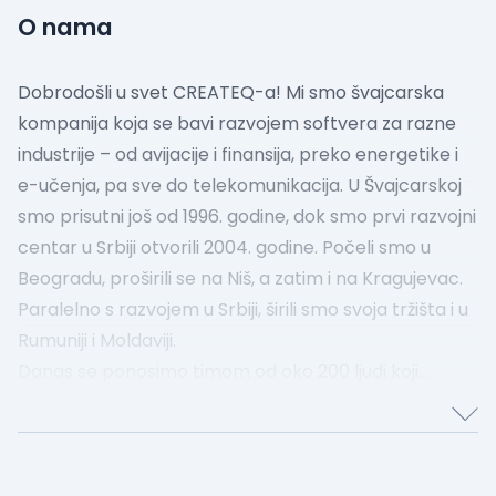
O nama
Dobrodošli u svet CREATEQ-a!
Mi smo švajcarska
kompanija koja se bavi razvojem softvera za razne
industrije – od avijacije i finansija, preko energetike i
e-učenja, pa sve do telekomunikacija. U Švajcarskoj
smo prisutni još od 1996. godine, dok smo prvi razvojni
centar u Srbiji otvorili 2004. godine. Počeli smo u
Beogradu, proširili se na Niš, a zatim i na Kragujevac.
Paralelno s razvojem u Srbiji, širili smo svoja tržišta i u
Rumuniji i Moldaviji.
Danas se ponosimo timom od oko 200 ljudi koji
svakodnevno oblikuju našu kulturu i već više od dve
decenije čine CREATEQ sjajnim mestom za rad.
Verujemo u timski duh, podržavamo razmenu znanja i
brinemo o balansu između posla i privatnog života.