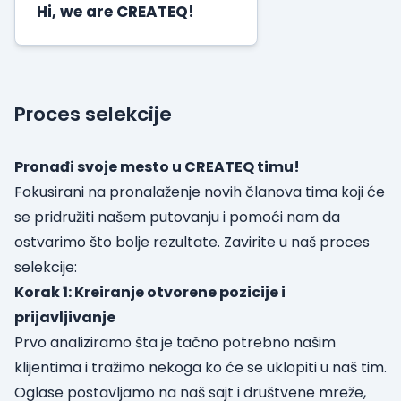
Hi, we are CREATEQ!
Proces selekcije
Pronađi svoje mesto u CREATEQ timu!
Fokusirani na pronalaženje novih članova tima koji će
se pridružiti našem putovanju i pomoći nam da
ostvarimo što bolje rezultate. Zavirite u naš proces
selekcije:
Korak 1: Kreiranje otvorene pozicije i
prijavljivanje
Prvo analiziramo šta je tačno potrebno našim
klijentima i tražimo nekoga ko će se uklopiti u naš tim.
Oglase postavljamo na naš sajt i društvene mreže,