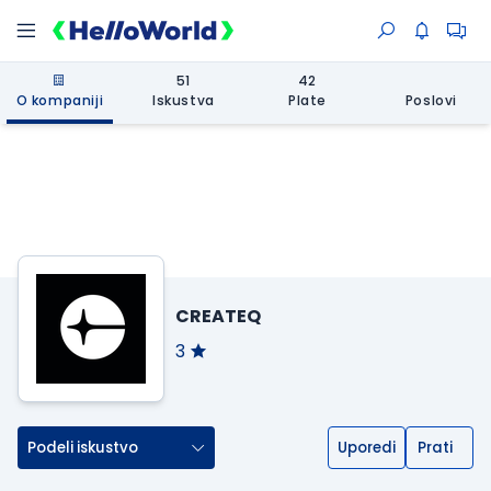
51
42
O kompaniji
Iskustva
Plate
Poslovi
CREATEQ
3
Podeli iskustvo
Uporedi
Prati