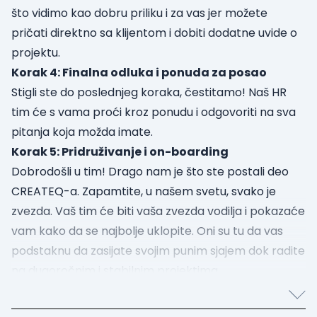
što vidimo kao dobru priliku i za vas jer možete
pričati direktno sa klijentom i dobiti dodatne uvide o
projektu.
Korak 4: Finalna odluka i ponuda za posao
Stigli ste do poslednjeg koraka, čestitamo! Naš HR
tim će s vama proći kroz ponudu i odgovoriti na sva
pitanja koja možda imate.
Korak 5: Pridruživanje i on-boarding
Dobrodošli u tim! Drago nam je što ste postali deo
CREATEQ-a. Zapamtite, u našem svetu, svako je
zvezda. Vaš tim će biti vaša zvezda vodilja i pokazaće
vam kako da se najbolje uklopite. Oni su tu da vas
podstaknu da zasijate svojim punim sjajem dok radite
na dugoročnim i stabilnim projektima.