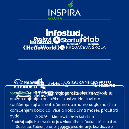
root@hw.rs
:~#
Helloworld.rs koristi kolačiće kako bi ti
pružao najbolje korisničko iskustvo. Nastavkom
korišćenja sajta smatraćemo da imamo saglasnost sa
korišćenjem kolačića. Više o kolačićima možeš pročitati
ovde
.
2026
·
Made with
in Subotica.
Sadržaj sajta Helloworld.rs je u vlasništvu Infostud rešenja d.o.o.
Subotica. Zabranjeno je njegovo preuzimanje bez dozvole.