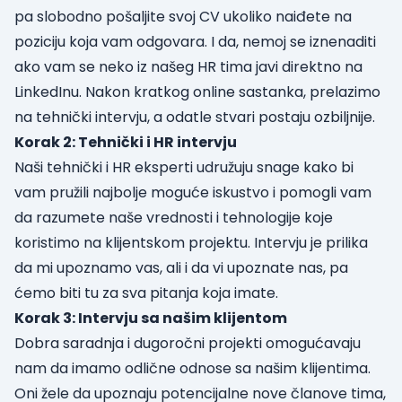
pa slobodno pošaljite svoj CV ukoliko naiđete na
poziciju koja vam odgovara. I da, nemoj se iznenaditi
ako vam se neko iz našeg HR tima javi direktno na
LinkedInu. Nakon kratkog online sastanka, prelazimo
na tehnički intervju, a odatle stvari postaju ozbiljnije.
Korak 2: Tehnički i HR intervju
Naši tehnički i HR eksperti udružuju snage kako bi
vam pružili najbolje moguće iskustvo i pomogli vam
da razumete naše vrednosti i tehnologije koje
koristimo na klijentskom projektu. Intervju je prilika
da mi upoznamo vas, ali i da vi upoznate nas, pa
ćemo biti tu za sva pitanja koja imate.
Korak 3: Intervju sa našim klijentom
Dobra saradnja i dugoročni projekti omogućavaju
nam da imamo odlične odnose sa našim klijentima.
Oni žele da upoznaju potencijalne nove članove tima,