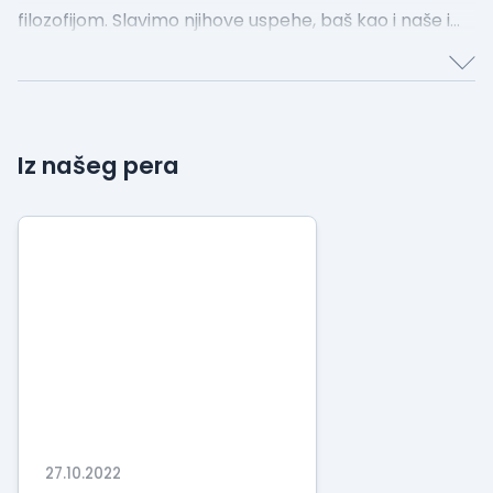
filozofijom. Slavimo njihove uspehe, baš kao i naše i
održavamo dobre odnose. Zbog toga, nije retko da
naši ljudi putuju u klijentske zemlje zbog posla, ali i radi
edukacija i druženja.
Iz našeg pera
27.10.2022