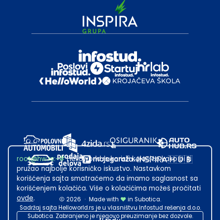
root@hw.rs
:~#
Helloworld.rs koristi kolačiće kako bi ti
pružao najbolje korisničko iskustvo. Nastavkom
korišćenja sajta smatraćemo da imamo saglasnost sa
korišćenjem kolačića. Više o kolačićima možeš pročitati
ovde
.
2026
·
Made with
in Subotica.
Sadržaj sajta Helloworld.rs je u vlasništvu Infostud rešenja d.o.o.
Subotica. Zabranjeno je njegovo preuzimanje bez dozvole.