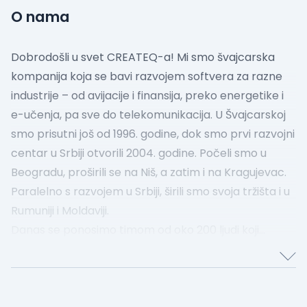
O nama
Dobrodošli u svet CREATEQ-a!
Mi smo švajcarska
kompanija koja se bavi razvojem softvera za razne
industrije – od avijacije i finansija, preko energetike i
e-učenja, pa sve do telekomunikacija. U Švajcarskoj
smo prisutni još od 1996. godine, dok smo prvi razvojni
centar u Srbiji otvorili 2004. godine. Počeli smo u
Beogradu, proširili se na Niš, a zatim i na Kragujevac.
Paralelno s razvojem u Srbiji, širili smo svoja tržišta i u
Rumuniji i Moldaviji.
Danas se ponosimo timom od oko 200 ljudi koji
svakodnevno oblikuju našu kulturu i već više od dve
decenije čine CREATEQ sjajnim mestom za rad.
Verujemo u timski duh, podržavamo razmenu znanja i
brinemo o balansu između posla i privatnog života.