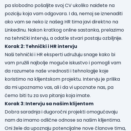
pa slobodno pošaljite svoj CV ukoliko naiđete na
poziciju koja vam odgovara. I da, nemoj se iznenaditi
ako vam se neko iz našeg HR tima javi direktno na
LinkedInu. Nakon kratkog online sastanka, prelazimo
na tehnički intervju, a odatle stvari postaju ozbiljnije.
Korak 2: Tehnički i HR intervju
Naši tehnički i HR eksperti udružuju snage kako bi
vam pružili najbolje moguće iskustvo i pomogli vam
da razumete naše vrednosti i tehnologije koje
koristimo na klijentskom projektu. Intervju je prilika
da mi upoznamo vas, ali i da vi upoznate nas, pa
ćemo biti tu za sva pitanja koja imate.
Korak 3: Intervju sa našim klijentom
Dobra saradnja i dugoročni projekti omogućavaju
nam da imamo odlične odnose sa našim klijentima.
Oni žele da upoznaju potencijalne nove članove tima,