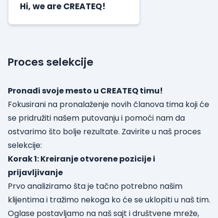
Hi, we are CREATEQ!
Proces selekcije
Pronađi svoje mesto u CREATEQ timu!
Fokusirani na pronalaženje novih članova tima koji će
se pridružiti našem putovanju i pomoći nam da
ostvarimo što bolje rezultate. Zavirite u naš proces
selekcije:
Korak 1: Kreiranje otvorene pozicije i
prijavljivanje
Prvo analiziramo šta je tačno potrebno našim
klijentima i tražimo nekoga ko će se uklopiti u naš tim.
Oglase postavljamo na naš sajt i društvene mreže,