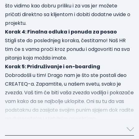
što vidimo kao dobru priliku i za vas jer možete
pričati direktno sa klijentom i dobiti dodatne uvide o
projektu.
Korak 4: Finalna odluka i ponuda za posao
Stigli ste do poslednjeg koraka, čestitamo! Naš HR
tim će s vama proći kroz ponudu i odgovoriti na sva
pitanja koja možda imate.
Korak 5: Pridruživanje i on-boarding
Dobrodošli u tim! Drago nam je što ste postali deo
CREATEQ-a. Zapamtite, u našem svetu, svako je
zvezda. Vaš tim će biti vaša zvezda vodilja i pokazaće
vam kako da se najbolje uklopite. Oni su tu da vas
podstaknu da zasijate svojim punim sjajem dok radite
na dugoročnim i stabilnim projektima.