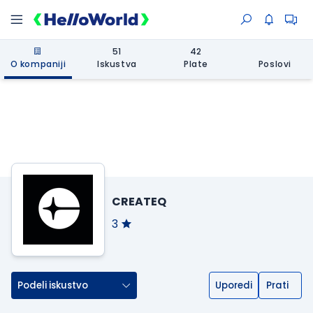
51
42
O kompaniji
Iskustva
Plate
Poslovi
CREATEQ
3
Podeli iskustvo
Uporedi
Prati