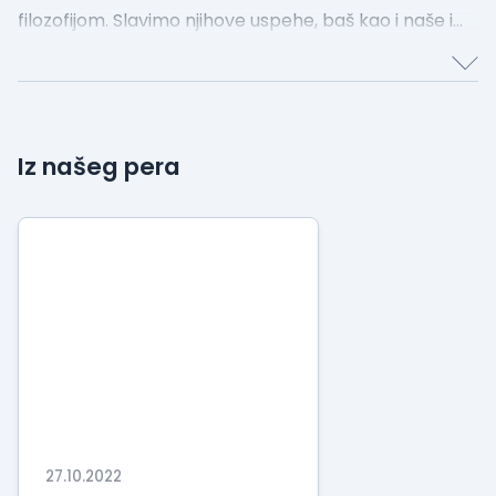
filozofijom. Slavimo njihove uspehe, baš kao i naše i
održavamo dobre odnose. Zbog toga, nije retko da
naši ljudi putuju u klijentske zemlje zbog posla, ali i radi
edukacija i druženja.
Iz našeg pera
27.10.2022