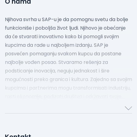
O nama
Njihova svrha u SAP-u je da pomognu svetu da bolje
funkcioniše i poboljša život ljudi. Njihovo je obećanje
da će stvarati inovativno kako bi pomogli svojim
kupcima da rade u najboljem izdanju. SAP je
posvećen pomaganju svakom kupcu da postane
najbolje vođen posao. Stvaramo rešenja za
podsticanje inovacija, neguju jednakost i šire
mogućnosti preko granica i kultura. Zajedno sa svojim
kupcima i partnerima mogu transformisati industriju,
rasti ekonomije, podizati društva i održavati svoje
okruženje.
Kontakt