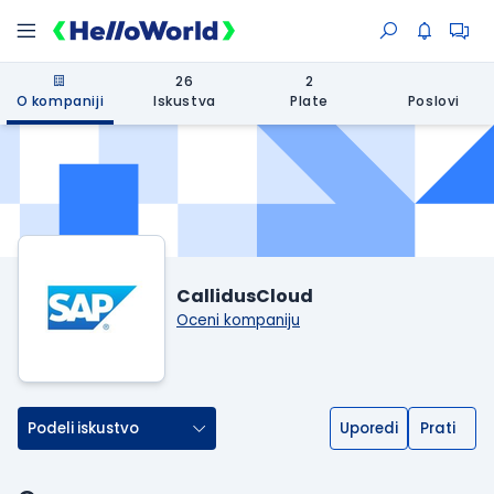
26
2
O kompaniji
Iskustva
Plate
Poslovi
CallidusCloud
Oceni kompaniju
Podeli iskustvo
Uporedi
Prati