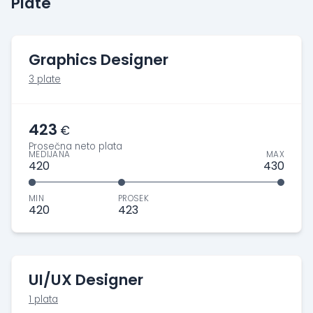
Plate
Graphics Designer
3 plate
423
€
Prosečna neto plata
MEDIJANA
MAX
420
430
MIN
PROSEK
420
423
UI/UX Designer
1 plata