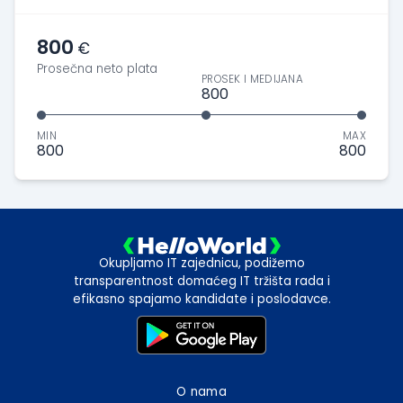
800
€
Prosečna neto plata
PROSEK I MEDIJANA
800
MIN
MAX
800
800
Okupljamo IT zajednicu, podižemo
transparentnost domaćeg IT tržišta rada i
efikasno spajamo kandidate i poslodavce.
O nama