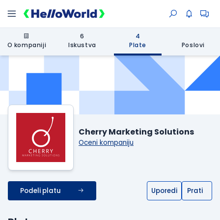
6
4
O kompaniji
Iskustva
Plate
Poslovi
Cherry Marketing Solutions
Oceni kompaniju
Podeli platu
Uporedi
Prati