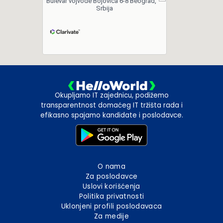
Bulevar vojvode Bojovića 6-8 Beograd,
Srbija
Okupljamo IT zajednicu, podižemo
transparentnost domaćeg IT tržišta rada i
efikasno spajamo kandidate i poslodavce.
O nama
Za poslodavce
Uslovi korišćenja
Politika privatnosti
Uklonjeni profili poslodavaca
Za medije