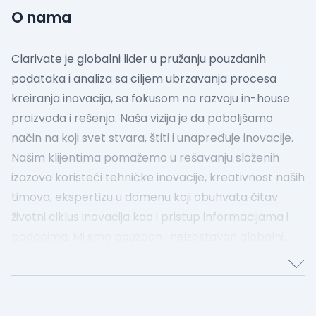
O nama
Clarivate je globalni lider u pružanju pouzdanih
podataka i analiza sa ciljem ubrzavanja procesa
kreiranja inovacija, sa fokusom na razvoju in-house
proizvoda i rešenja. Naša vizija je da poboljšamo
način na koji svet stvara, štiti i unapređuje inovacije.
Našim klijentima pomažemo u rešavanju složenih
izazova koristeći tehničke inovacije, kreativnost naših
timova, ekspertizu u domenu koji obuhvata čitav
životni ciklus inovacija kao i pristup informacijama i
podacima. Mi smo pouzdan i neizostavan globalni
partner naših klijenata, uključujući univerzitete,
neprofitne organizacije, finansijske organizacije,
izdavače, korporacije, vladine organizacije i
advokatske firme.
U okviru naše kompanije, naši