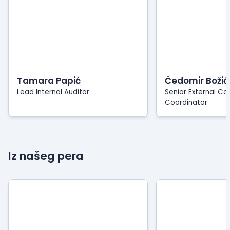
Tamara Papić
Čedomir Božić
Lead Internal Auditor
Senior External C
Coordinator
Iz našeg pera