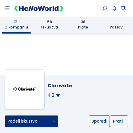
58
38
O kompaniji
Iskustva
Plate
Poslovi
Clarivate
4.2
Podeli iskustvo
Uporedi
Prati