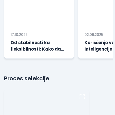
17.10.2025
02.09.2025
Od stabilnosti ka
Korišćenje v
fleksibilnosti: Kako da
inteligencije
uspeš u svetu koji se
traženja posl
stalno menja
Proces selekcije