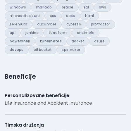
windows
mariadb
oracle
sql
aws
microsoft azure
css
sass
html
selenium
cucumber
cypress
protractor
api
jenkins
terraform
ansimble
powershell
kubernetes
docker
azure
devops
bitbucket
spinnaker
Beneficije
Personalizovane beneficije
Life Insurance and Accident Insurance
Timska druženja