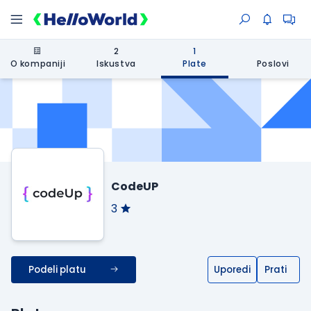
2
1
O kompaniji
Iskustva
Plate
Poslovi
CodeUP
3
Podeli platu
Uporedi
Prati