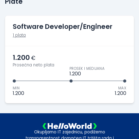
Plate
Software Developer/Engineer
1 plata
1.200
€
Prosečna neto plata
PROSEK I MEDIJANA
1.200
MIN
MAX
1.200
1.200
Okupljamo IT zajednicu, podižemo
transparentnost domaćeg IT tržišta rada i