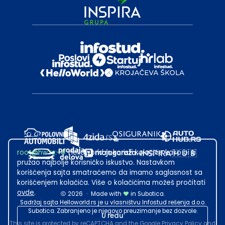
root@hw.rs
:~#
Helloworld.rs koristi kolačiće kako bi ti
pružao najbolje korisničko iskustvo. Nastavkom
korišćenja sajta smatraćemo da imamo saglasnost sa
korišćenjem kolačića. Više o kolačićima možeš pročitati
ovde
.
2026
·
Made with
in Subotica.
Sadržaj sajta Helloworld.rs je u vlasništvu Infostud rešenja d.o.o.
Subotica. Zabranjeno je njegovo preuzimanje bez dozvole.
U redu
This site is protected by reCAPTCHA and the Google
Privacy Policy
and