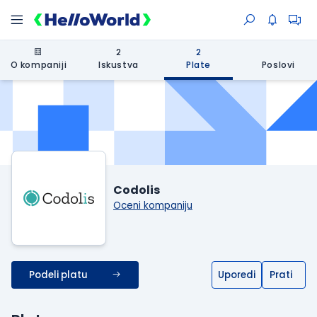
2
2
O kompaniji
Iskustva
Plate
Poslovi
Codolis
Oceni kompaniju
Podeli platu
Uporedi
Prati