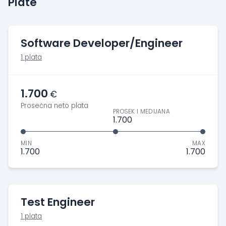
Plate
Software Developer/Engineer
1 plata
1.700
€
Prosečna neto plata
PROSEK I MEDIJANA
1.700
MIN
MAX
1.700
1.700
Test Engineer
1 plata