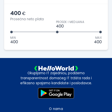
400
€
Prosečna neto plata
PROSEK I MEDIJANA
400
MIN
MAX
400
400
Okupljamo IT zajednicu, podižemo
transparentnost domaćeg IT tržišta rada i
efikasno spajamo kandidate i poslodavce.
O nama