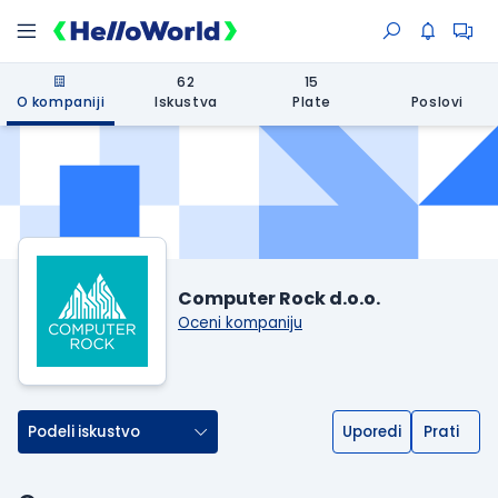
62
15
O kompaniji
Iskustva
Plate
Poslovi
Computer Rock d.o.o.
Oceni kompaniju
Podeli iskustvo
Uporedi
Prati