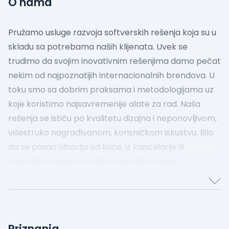
O nama
Pružamo usluge razvoja softverskih rešenja koja su u
skladu sa potrebama naših klijenata. Uvek se
trudimo da svojim inovativnim rešenjima damo pečat
nekim od najpoznatijih internacionalnih brendova. U
toku smo sa dobrim praksama i metodologijama uz
koje koristimo najsavremenije alate za rad. Naša
rešenja se ističu po kvalitetu dizajna i neponovljivom,
višestruko nagrađivanom, korisničkom iskustvu.
Bilo
da se posao obavlja od kuće, iz kancelarije ili
u kombinovanom modelu, zaposleni imaju
mogućnost da biraju radno okruženje koje će im
pružati satisfakciju. Naša kancelarija smeštena je u
samom centru grada, svega nekoliko metara od
Kalemegdana sa pogledom na reku.
Naši zaposleni
Priznanja