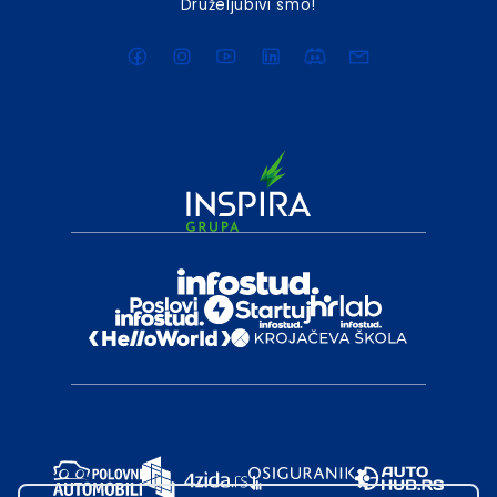
Druželjubivi smo!