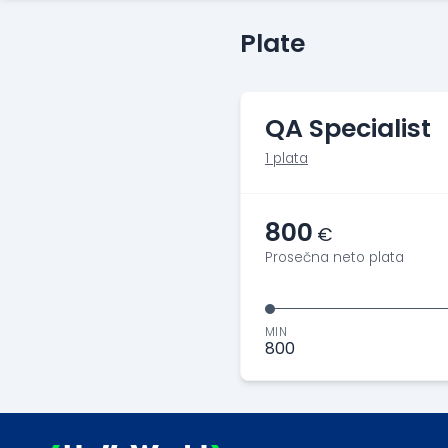
Plate
QA Specialist
1 plata
800
€
Prosečna neto plata
MIN
800