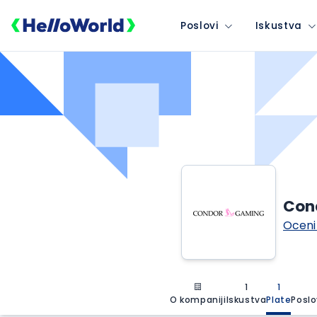
Poslovi
Iskustva
Con
Oceni
1
1
O kompaniji
Iskustva
Plate
Poslo