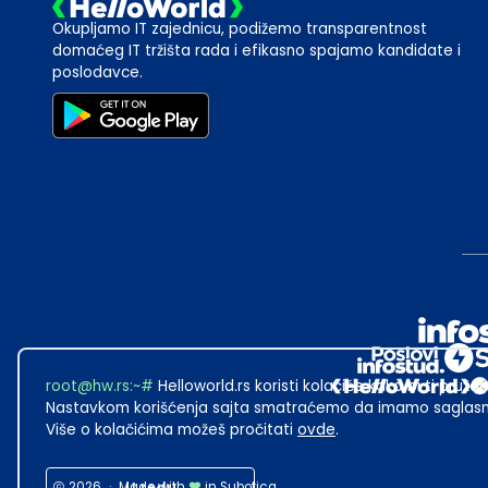
Okupljamo IT zajednicu, podižemo transparentnost
domaćeg IT tržišta rada i efikasno spajamo kandidate i
poslodavce.
root@hw.rs
:~#
Helloworld.rs koristi kolačiće kako bi ti pružao
Nastavkom korišćenja sajta smatraćemo da imamo saglasno
Više o kolačićima možeš pročitati
ovde
.
2026
·
Made with
in Subotica.