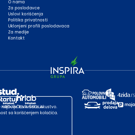
O nama
Za poslodavce
Uslovi korišćenja
Politika privatnosti
Uklonjeni profili poslodavaca
Za medije
Kontakt
 najbolje korisničko iskustvo.
st sa korišćenjem kolačića.