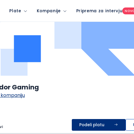
Plate
Kompanije
Priprema za intervju
NOV
dor Gaming
 kompaniju
Podeli platu
vi