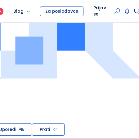
Prijavi
Blog
Za poslodavce
O
se
Uporedi
Prati