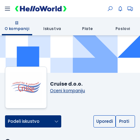
O kompaniji
Iskustva
Plate
Poslovi
Cruise d.o.o.
Oceni kompaniju
Podeli iskustvo
Uporedi
Prati