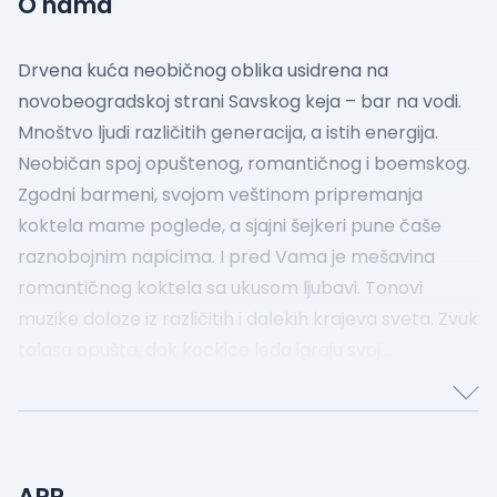
O nama
Drvena kuća neobičnog oblika usidrena na
novobeogradskoj strani Savskog keja – bar na vodi.
Mnoštvo ljudi različitih generacija, a istih energija.
Neobičan spoj opuštenog, romantičnog i boemskog.
Zgodni barmeni, svojom veštinom pripremanja
koktela mame poglede, a sjajni šejkeri pune čaše
raznobojnim napicima. I pred Vama je mešavina
romantičnog koktela sa ukusom ljubavi. Tonovi
muzike dolaze iz različitih i dalekih krajeva sveta. Zvuk
talasa opušta, dok kockice leda igraju svoj
tajanstveni ples. Šejkeri, sjedinjeni s ritmom barmena,
pružaju osećaj egzotike.
Ovi ljudi su krstarili svetom.
Doneli znanje, iskustvo i veštinu. Toplinu, osmeh, dušu.
I bacili sidro baš tu!
Pozitivne vibracije se prenose i na
APR