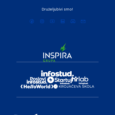
Druželjubivi smo!