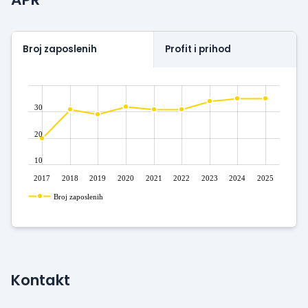
Vas! Ovde ste dobrodošli. Ovde ste prijatelj.
Broj zaposlenih
Profit i prihod
30
20
10
2017
2018
2019
2020
2021
2022
2023
2024
2025
Broj zaposlenih
Kontakt