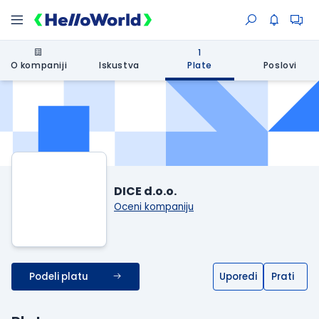
1
O kompaniji
Iskustva
Plate
Poslovi
DICE d.o.o.
Oceni kompaniju
Podeli platu
Uporedi
Prati