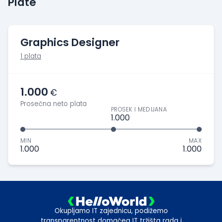
Plate
Graphics Designer
1 plata
1.000
€
Prosečna neto plata
PROSEK I MEDIJANA
1.000
MIN
MAX
1.000
1.000
Okupljamo IT zajednicu, podižemo
transparentnost domaćeg IT tržišta rada i