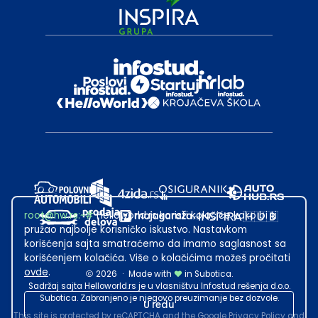
root@hw.rs
:~#
Helloworld.rs koristi kolačiće kako bi ti
pružao najbolje korisničko iskustvo. Nastavkom
korišćenja sajta smatraćemo da imamo saglasnost sa
korišćenjem kolačića. Više o kolačićima možeš pročitati
ovde
.
2026
·
Made with
in Subotica.
Sadržaj sajta Helloworld.rs je u vlasništvu Infostud rešenja d.o.o.
Subotica. Zabranjeno je njegovo preuzimanje bez dozvole.
U redu
This site is protected by reCAPTCHA and the Google
Privacy Policy
and