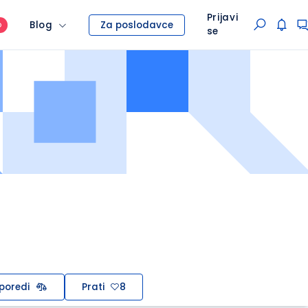
Prijavi
Blog
Za poslodavce
O
se
poredi
Prati
8