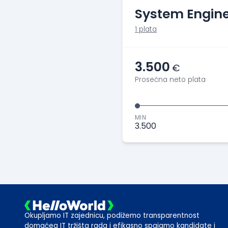
System Engin
1 plata
3.500
€
Prosečna neto plata
MIN
3.500
Okupljamo IT zajednicu, podižemo transparentnost
domaćeg IT tržišta rada i efikasno spajamo kandidate i