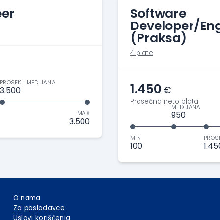
eer
Software
Developer/Eng
(Praksa)
4 plate
PROSEK I MEDIJANA
1.450
€
3.500
Prosečna neto plata
MEDIJANA
MAX
950
3.500
MIN
PROS
100
1.45
O nama
Za poslodavce
Uslovi korišćenja