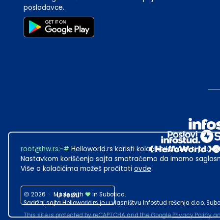
poslodavce.
root@hw.rs
:~#
Helloworld.rs koristi kolačiće kako bi ti pružao
Nastavkom korišćenja sajta smatraćemo da imamo saglasno
Više o kolačićima možeš pročitati
ovde
.
2026
·
Made with
U redu
in Subotica.
Sadržaj sajta Helloworld.rs je u vlasništvu Infostud rešenja d.o.o. S
This site is protected by reCAPTCHA and the Google
Privacy Policy
a