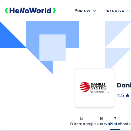
Poslovi
Iskustva
Dani
4.5
16
7
O kompaniji
Iskustva
Plate
Poslo