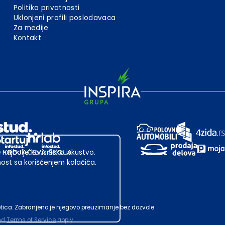
Politika privatnosti
Uklonjeni profili poslodavaca
Za medije
Kontakt
 najbolje korisničko iskustvo.
st sa korišćenjem kolačića.
ubotica. Zabranjeno je njegovo preuzimanje bez dozvole.
nd
Terms of Service
apply.