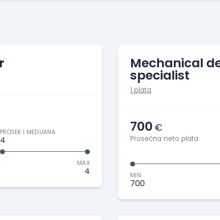
r
Mechanical d
specialist
1 plata
700
€
PROSEK I MEDIJANA
Prosečna neto plata
4
MAX
4
MIN
700