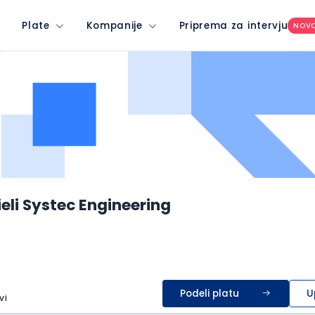
Plate
Kompanije
Priprema za intervju
NOV
eli Systec Engineering
Podeli platu
U
vi