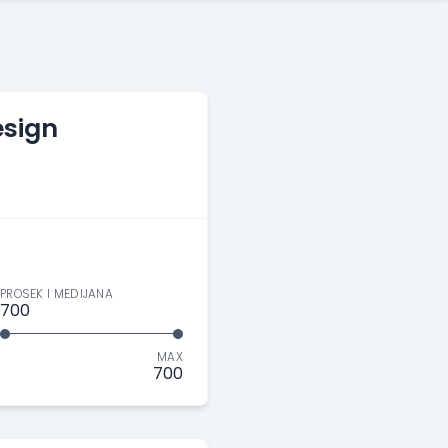
esign
PROSEK I MEDIJANA
700
MAX
700