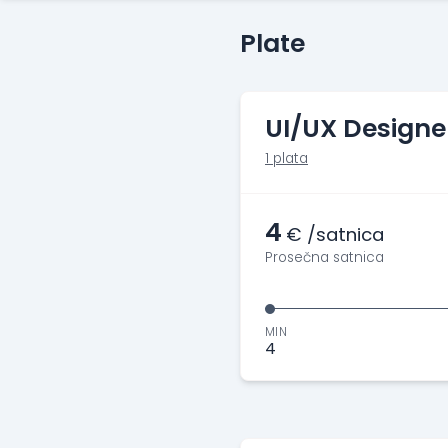
Plate
UI/UX Designe
1 plata
4
€ /satnica
Prosečna satnica
MIN
4