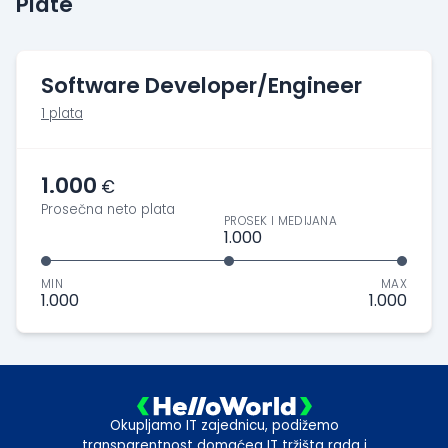
Plate
Software Developer/Engineer
1 plata
1.000
€
Prosečna neto plata
PROSEK I MEDIJANA
1.000
MIN
MAX
1.000
1.000
Okupljamo IT zajednicu, podižemo
transparentnost domaćeg IT tržišta rada i