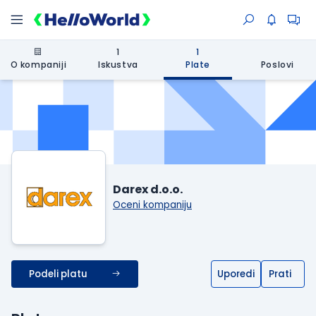
1
1
O kompaniji
Iskustva
Plate
Poslovi
Darex d.o.o.
Oceni kompaniju
Podeli platu
Uporedi
Prati