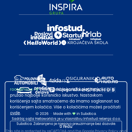
root@hw.rs
:~#
Helloworld.rs koristi kolačiće kako bi ti
pružao najbolje korisničko iskustvo. Nastavkom
korišćenja sajta smatraćemo da imamo saglasnost sa
korišćenjem kolačića. Više o kolačićima možeš pročitati
ovde
.
2026
·
Made with
in Subotica.
Sadržaj sajta Helloworld.rs je u vlasništvu Infostud rešenja d.o.o.
Subotica. Zabranjeno je njegovo preuzimanje bez dozvole.
U redu
This site is protected by reCAPTCHA and the Google
Privacy Policy
and