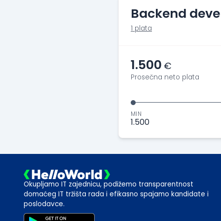
Backend deve
1 plata
1.500
€
Prosečna neto plata
MIN
1.500
Okupljamo IT zajednicu, podižemo transparentnost
domaćeg IT tržišta rada i efikasno spajamo kandidate i
poslodavce.