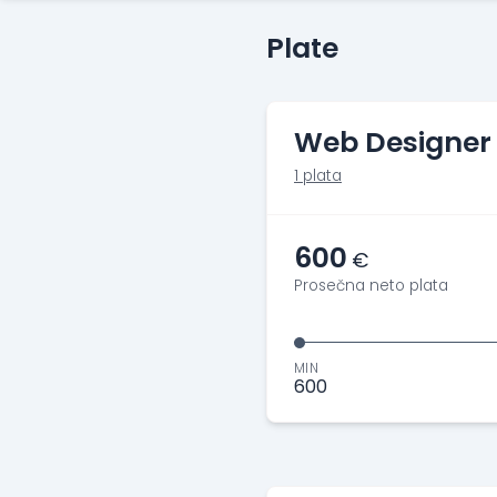
Plate
Web Designer
1 plata
600
€
Prosečna neto plata
MIN
600