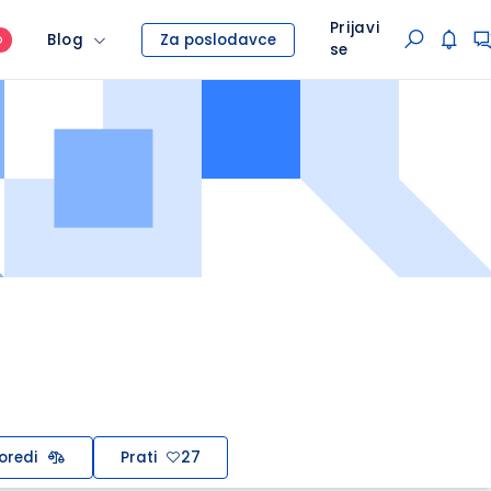
Prijavi
Blog
Za poslodavce
O
se
oredi
Prati
27