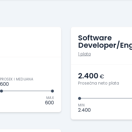
Software
Developer/Eng
1 plata
2.400
€
PROSEK I MEDIJANA
Prosečna neto plata
600
MAX
600
MIN
2.400