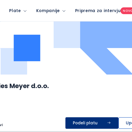
Plate
Kompanije
Priprema za intervju
NOV
es Meyer d.o.o.
Podeli platu
Up
vi