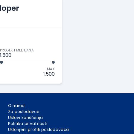
loper
PROSEK I MEDIJANA
1.500
MAX
1.500
O nama
Za poslodavce
Uslovi korišćenja
Politika privatnosti
Uklonjeni profili poslodavaca