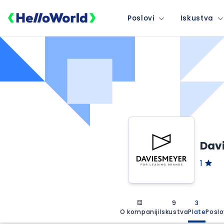
Poslovi
Iskustva
Davi
1
9
3
O kompaniji
Iskustva
Plate
Poslo