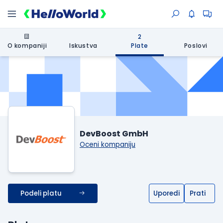
2
O kompaniji
Iskustva
Plate
Poslovi
DevBoost GmbH
Oceni kompaniju
Podeli platu
Uporedi
Prati