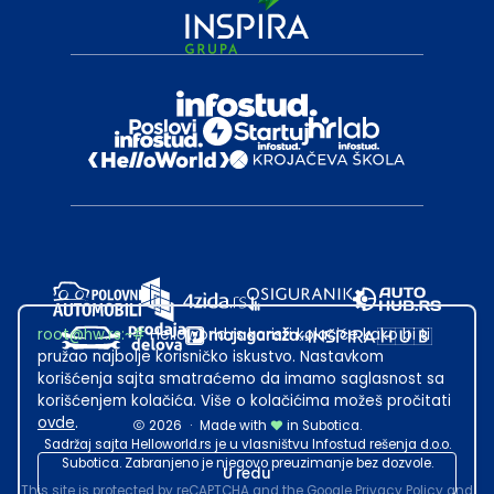
root@hw.rs
:~#
Helloworld.rs koristi kolačiće kako bi ti
pružao najbolje korisničko iskustvo. Nastavkom
korišćenja sajta smatraćemo da imamo saglasnost sa
korišćenjem kolačića. Više o kolačićima možeš pročitati
ovde
.
2026
·
Made with
in Subotica.
Sadržaj sajta Helloworld.rs je u vlasništvu Infostud rešenja d.o.o.
Subotica. Zabranjeno je njegovo preuzimanje bez dozvole.
U redu
This site is protected by reCAPTCHA and the Google
Privacy Policy
and