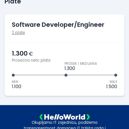
Plate
Software Developer/Engineer
2 plate
1.300
€
Prosečna neto plata
PROSEK I MEDIJANA
1.300
MIN
MAX
1.100
1.500
Okupljamo IT zajednicu, podižemo
transparentnost domaćeg IT tržišta rada i