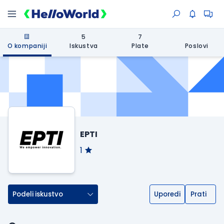
5
7
O kompaniji
Iskustva
Plate
Poslovi
EPTI
1
Podeli iskustvo
Uporedi
Prati