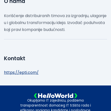
O nama
Korišćenje distribuiranih timova za izgradnju, ulaganje
u i globalnu transformaciju ideja. Izvođač poduhvata
koji pravi kompanije budućnosti.
Kontakt
https://epti.com/
Okupljamo IT zajednicu, podižemo
transparentnost domaćeg IT tržišta rada i
efikasno spajamo kandidate i poslodavce.