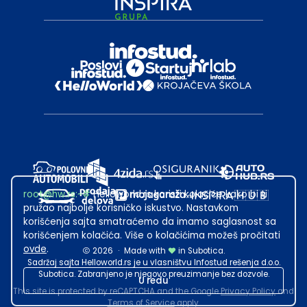
root@hw.rs
:~#
Helloworld.rs koristi kolačiće kako bi ti
pružao najbolje korisničko iskustvo. Nastavkom
korišćenja sajta smatraćemo da imamo saglasnost sa
korišćenjem kolačića. Više o kolačićima možeš pročitati
ovde
.
2026
·
Made with
in Subotica.
Sadržaj sajta Helloworld.rs je u vlasništvu Infostud rešenja d.o.o.
Subotica. Zabranjeno je njegovo preuzimanje bez dozvole.
U redu
This site is protected by reCAPTCHA and the Google
Privacy Policy
and
Terms of Service
apply.