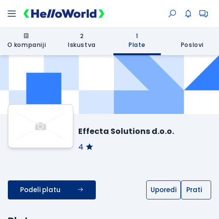
2
1
O kompaniji
Iskustva
Plate
Poslovi
Effecta Solutions d.o.o.
4
Podeli platu
Uporedi
Prati