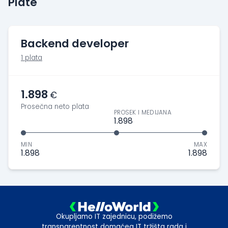
Plate
Backend developer
1 plata
1.898
€
Prosečna neto plata
PROSEK I MEDIJANA
1.898
MIN
MAX
1.898
1.898
Okupljamo IT zajednicu, podižemo
transparentnost domaćeg IT tržišta rada i