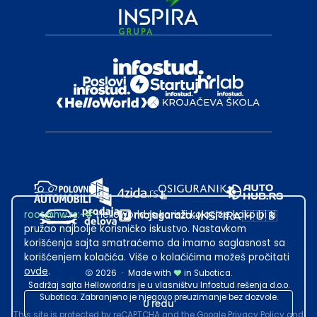
root@hw.rs
:~#
Helloworld.rs koristi kolačiće kako bi ti
pružao najbolje korisničko iskustvo. Nastavkom
korišćenja sajta smatraćemo da imamo saglasnost sa
korišćenjem kolačića. Više o kolačićima možeš pročitati
ovde
.
2026
·
Made with
in Subotica.
Sadržaj sajta Helloworld.rs je u vlasništvu Infostud rešenja d.o.o.
Subotica. Zabranjeno je njegovo preuzimanje bez dozvole.
U redu
This site is protected by reCAPTCHA and the Google
Privacy Policy
and