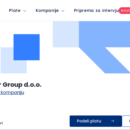
Plate
Kompanije
Priprema za intervju
NOV
ir Group d.o.o.
 kompaniju
Podeli platu
vi