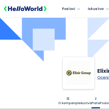
Poslovi
Iskustva
Elix
Oceni
2
O kompaniji
Iskustva
Plate
Poslo