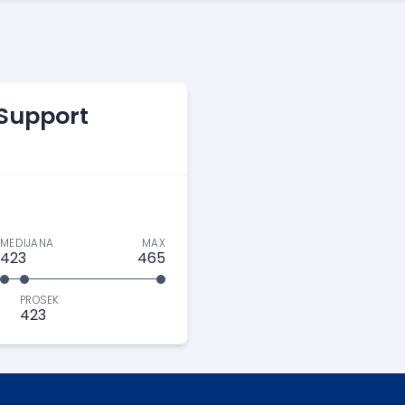
 Support
MEDIJANA
MAX
423
465
PROSEK
423