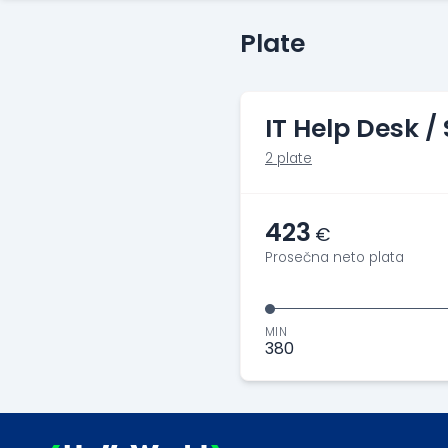
Plate
IT Help Desk /
2 plate
423
€
Prosečna neto plata
MIN
380