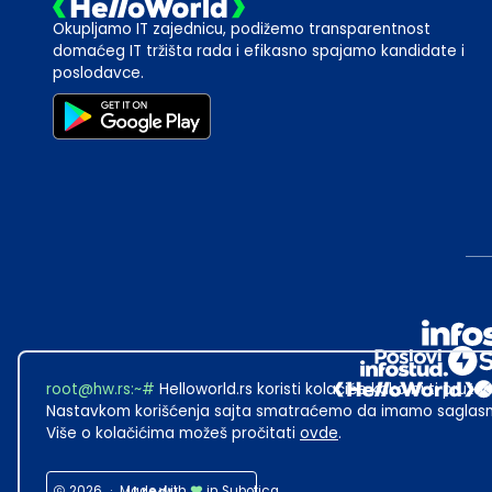
Okupljamo IT zajednicu, podižemo transparentnost
domaćeg IT tržišta rada i efikasno spajamo kandidate i
poslodavce.
root@hw.rs
:~#
Helloworld.rs koristi kolačiće kako bi ti pružao
Nastavkom korišćenja sajta smatraćemo da imamo saglasno
Više o kolačićima možeš pročitati
ovde
.
2026
·
Made with
in Subotica.