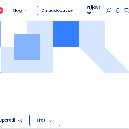
Prijavi
Blog
Za poslodavce
O
se
Uporedi
Prati