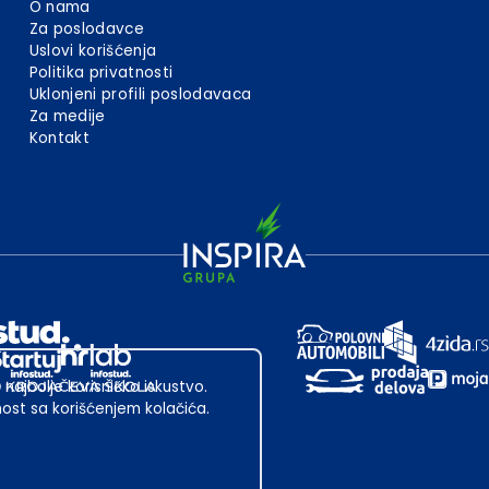
O nama
Za poslodavce
Uslovi korišćenja
Politika privatnosti
Uklonjeni profili poslodavaca
Za medije
Kontakt
 najbolje korisničko iskustvo.
st sa korišćenjem kolačića.