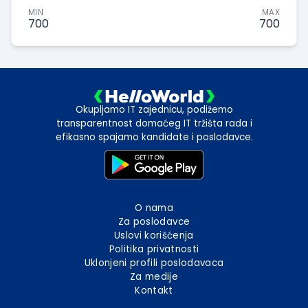
MIN
MAX
700
700
Okupljamo IT zajednicu, podižemo
transparentnost domaćeg IT tržišta rada i
efikasno spajamo kandidate i poslodavce.
O nama
Za poslodavce
Uslovi korišćenja
Politika privatnosti
Uklonjeni profili poslodavaca
Za medije
Kontakt