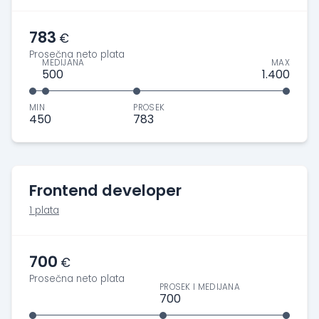
783
€
Prosečna neto plata
MEDIJANA
MAX
500
1.400
MIN
PROSEK
450
783
Frontend developer
1 plata
700
€
Prosečna neto plata
PROSEK I MEDIJANA
700