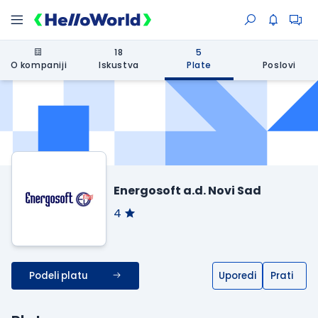
18
5
O kompaniji
Iskustva
Plate
Poslovi
Energosoft a.d. Novi Sad
4
Podeli platu
Uporedi
Prati