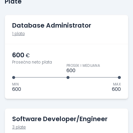
Plate
Database Administrator
1 plata
600
€
Prosečna neto plata
PROSEK I MEDIJANA
600
MIN
MAX
600
600
Software Developer/Engineer
3 plate