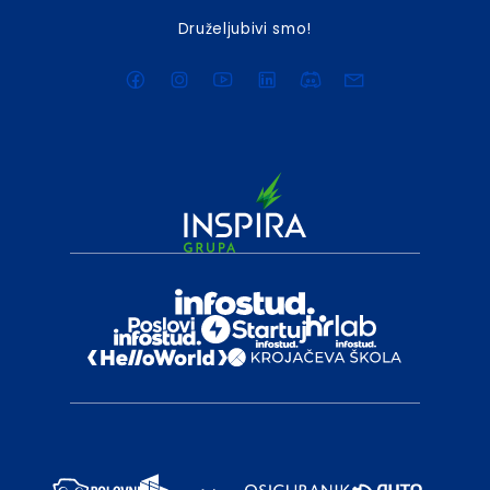
Druželjubivi smo!