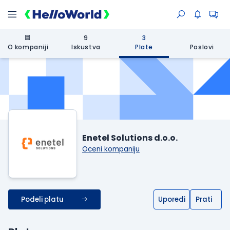
9
3
O kompaniji
Iskustva
Plate
Poslovi
Enetel Solutions d.o.o.
Oceni kompaniju
Podeli platu
Uporedi
Prati