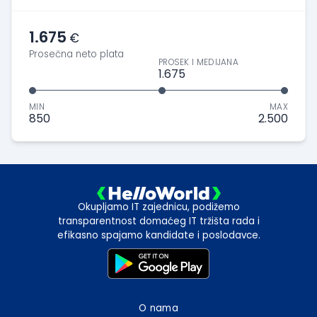
1.675
€
Prosečna neto plata
PROSEK I MEDIJANA
1.675
MIN
MAX
850
2.500
Okupljamo IT zajednicu, podižemo
transparentnost domaćeg IT tržišta rada i
efikasno spajamo kandidate i poslodavce.
O nama