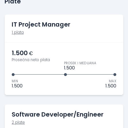
Plate
IT Project Manager
1 plata
1.500
€
Prosečna neto plata
PROSEK I MEDIJANA
1.500
MIN
MAX
1.500
1.500
Software Developer/Engineer
2 plate