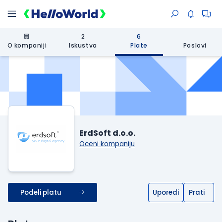
2
6
O kompaniji
Iskustva
Plate
Poslovi
ErdSoft d.o.o.
Oceni kompaniju
Podeli platu
Uporedi
Prati