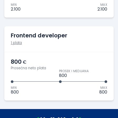
MIN
MAX
2.100
2.100
Frontend developer
1 plata
800
€
Prosečna neto plata
PROSEK I MEDIJANA
800
MIN
MAX
800
800