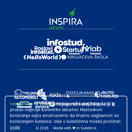
root@hw.rs
:~#
Helloworld.rs koristi kolačiće kako bi ti
pružao najbolje korisničko iskustvo. Nastavkom
korišćenja sajta smatraćemo da imamo saglasnost sa
korišćenjem kolačića. Više o kolačićima možeš pročitati
ovde
.
2026
·
Made with
in Subotica.