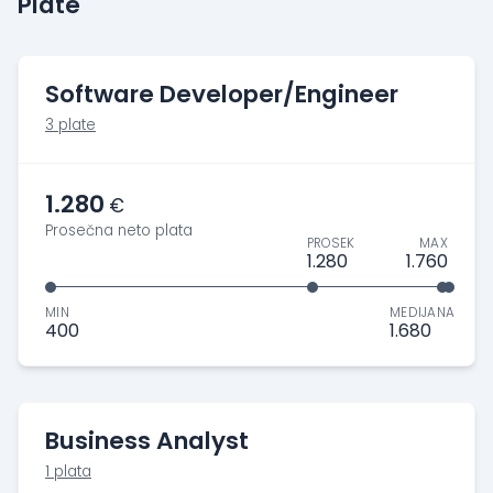
Plate
Software Developer/Engineer
3 plate
1.280
€
Prosečna neto plata
PROSEK
MAX
1.280
1.760
MIN
MEDIJANA
400
1.680
Business Analyst
1 plata