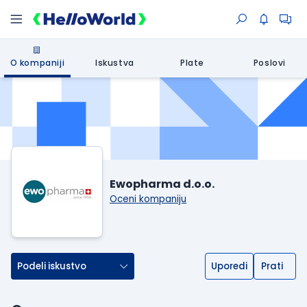
O kompaniji
Iskustva
Plate
Poslovi
Ewopharma d.o.o.
Oceni kompaniju
Podeli iskustvo
Uporedi
Prati