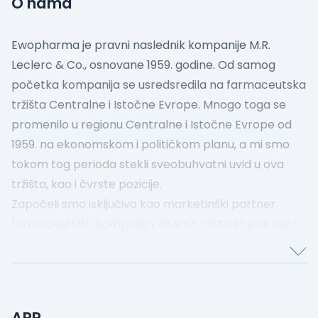
O nama
Ewopharma je pravni naslednik kompanije M.R.
Leclerc & Co., osnovane 1959. godine. Od samog
početka kompanija se usredsredila na farmaceutska
tržišta Centralne i Istočne Evrope. Mnogo toga se
promenilo u regionu Centralne i Istočne Evrope od
1959. na ekonomskom i političkom planu, a mi smo
tokom tog perioda stekli sveobuhvatni uvid u ova
tržišta, kao i čvrste pozicije.
Započeli smo isključivo kao marketinški partner
farmaceutskih kompanija, ali smo od tada preuzeli i
pustili u promet sopstvene proizvode sa zaštićenim
imenom. Naš brend Revalid® - proizvodna linija za
sveobuhvatnu negu kose i lečenje opadanja kose –
razvijena je u Švajcarskoj 1992. Godine 2011. preuzeli
APR