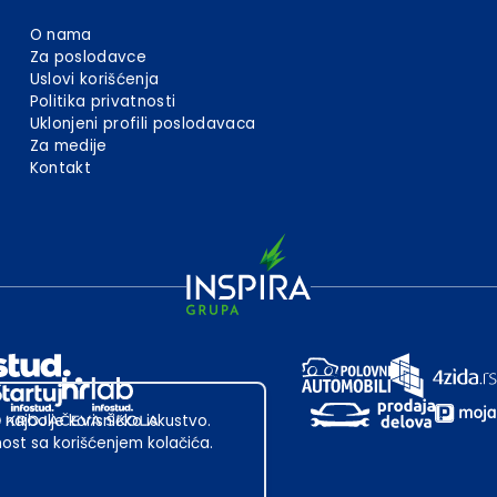
O nama
Za poslodavce
Uslovi korišćenja
Politika privatnosti
Uklonjeni profili poslodavaca
Za medije
Kontakt
 najbolje korisničko iskustvo.
st sa korišćenjem kolačića.