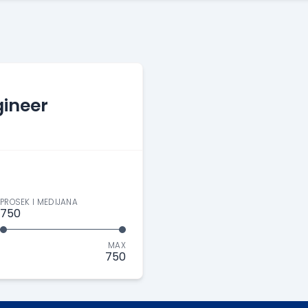
ineer
PROSEK I MEDIJANA
750
MAX
750