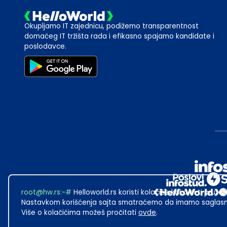
Okupljamo IT zajednicu, podižemo transparentnost
domaćeg IT tržišta rada i efikasno spajamo kandidate i
poslodavce.
root@hw.rs
:~#
Helloworld.rs koristi kolačiće kako bi ti pružao
Nastavkom korišćenja sajta smatraćemo da imamo saglasno
Više o kolačićima možeš pročitati
ovde
.