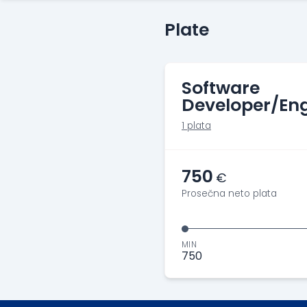
Plate
Software
Developer/Eng
1 plata
750
€
Prosečna neto plata
MIN
750