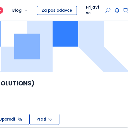
Prijavi
Blog
Za poslodavce
O
se
 SOLUTIONS)
Uporedi
Prati