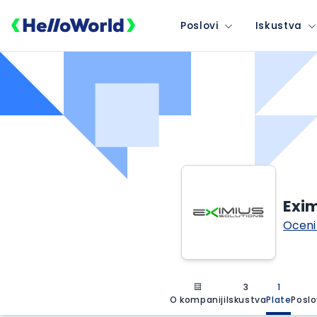
Poslovi
Iskustva
Exim
Oceni
3
1
O kompaniji
Iskustva
Plate
Poslo