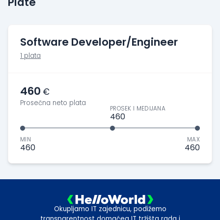
Plate
Software Developer/Engineer
1 plata
460
€
Prosečna neto plata
PROSEK I MEDIJANA
460
MIN
MAX
460
460
Okupljamo IT zajednicu, podižemo
transparentnost domaćeg IT tržišta rada i