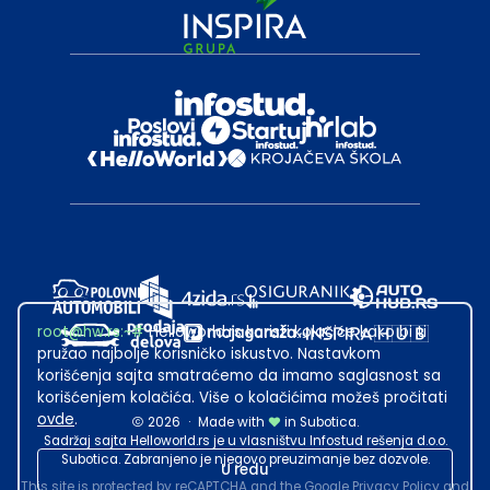
root@hw.rs
:~#
Helloworld.rs koristi kolačiće kako bi ti
pružao najbolje korisničko iskustvo. Nastavkom
korišćenja sajta smatraćemo da imamo saglasnost sa
korišćenjem kolačića. Više o kolačićima možeš pročitati
ovde
.
2026
·
Made with
in Subotica.
Sadržaj sajta Helloworld.rs je u vlasništvu Infostud rešenja d.o.o.
Subotica. Zabranjeno je njegovo preuzimanje bez dozvole.
U redu
This site is protected by reCAPTCHA and the Google
Privacy Policy
and