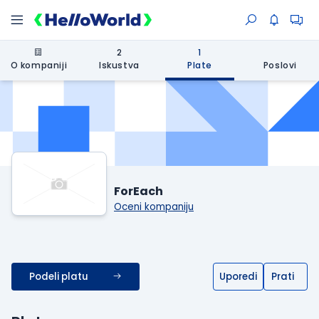
2
1
O kompaniji
Iskustva
Plate
Poslovi
ForEach
Oceni kompaniju
Podeli platu
Uporedi
Prati