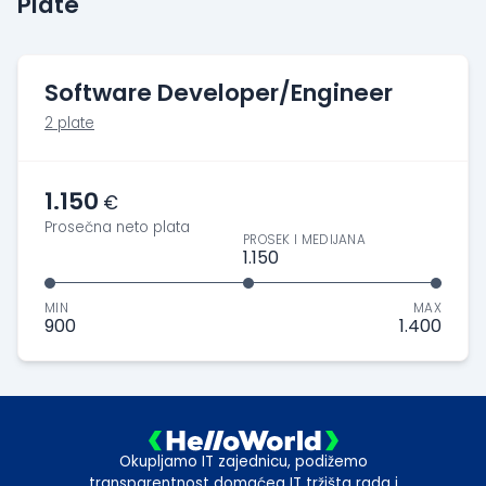
Plate
Software Developer/Engineer
2 plate
1.150
€
Prosečna neto plata
PROSEK I MEDIJANA
1.150
MIN
MAX
900
1.400
Okupljamo IT zajednicu, podižemo
transparentnost domaćeg IT tržišta rada i