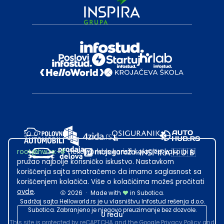
root@hw.rs
:~#
Helloworld.rs koristi kolačiće kako bi ti
pružao najbolje korisničko iskustvo. Nastavkom
korišćenja sajta smatraćemo da imamo saglasnost sa
korišćenjem kolačića. Više o kolačićima možeš pročitati
ovde
.
2026
·
Made with
in Subotica.
Sadržaj sajta Helloworld.rs je u vlasništvu Infostud rešenja d.o.o.
Subotica. Zabranjeno je njegovo preuzimanje bez dozvole.
U redu
This site is protected by reCAPTCHA and the Google
Privacy Policy
and