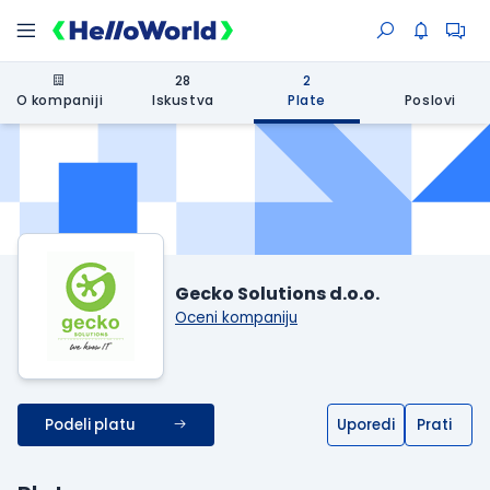
28
2
O kompaniji
Iskustva
Plate
Poslovi
Gecko Solutions d.o.o.
Oceni kompaniju
Podeli platu
Uporedi
Prati