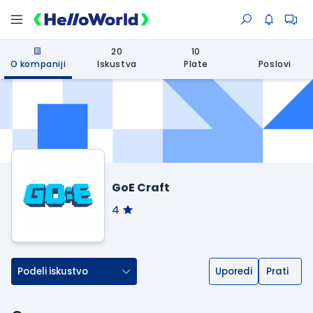
20
10
O kompaniji
Iskustva
Plate
Poslovi
GoE Craft
4
Podeli iskustvo
Uporedi
Prati