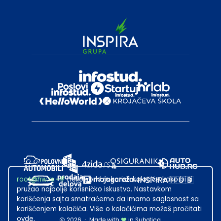
root@hw.rs
:~#
Helloworld.rs koristi kolačiće kako bi ti
pružao najbolje korisničko iskustvo. Nastavkom
korišćenja sajta smatraćemo da imamo saglasnost sa
korišćenjem kolačića. Više o kolačićima možeš pročitati
ovde
.
2026
·
Made with
in Subotica.