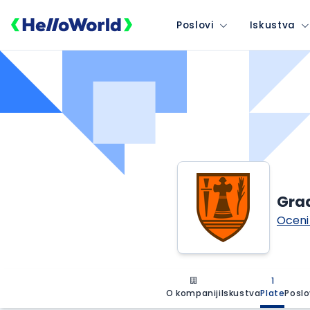
Poslovi
Iskustva
Gra
Oceni
1
O kompaniji
Iskustva
Plate
Poslo