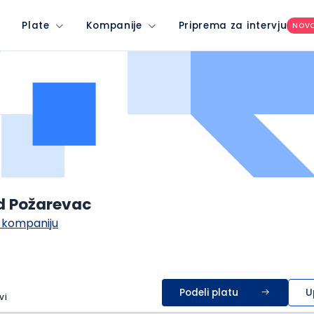
Plate
Kompanije
Priprema za intervju
NOV
d Požarevac
 kompaniju
Podeli platu
U
vi