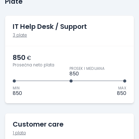
Plate
IT Help Desk / Support
3 plate
850
€
Prosečna neto plata
PROSEK I MEDIJANA
850
MIN
MAX
850
850
Customer care
1 plata