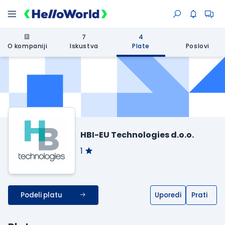
7
4
O kompaniji
Iskustva
Plate
Poslovi
HBI-EU Technologies d.o.o.
1
Podeli platu
Uporedi
Prati