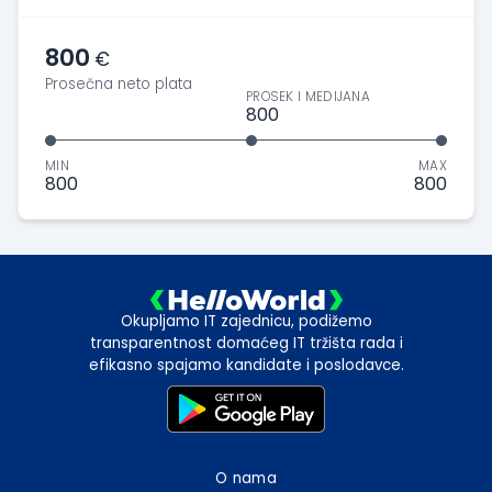
800
€
Prosečna neto plata
PROSEK I MEDIJANA
800
MIN
MAX
800
800
Okupljamo IT zajednicu, podižemo
transparentnost domaćeg IT tržišta rada i
efikasno spajamo kandidate i poslodavce.
O nama