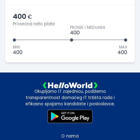
400
€
Prosečna neto plata
PROSEK I MEDIJANA
400
MIN
MAX
400
400
Okupljamo IT zajednicu, podižemo
transparentnost domaćeg IT tržišta rada i
efikasno spajamo kandidate i poslodavce.
O nama