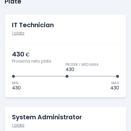
Plate
IT Technician
1 plata
430
€
Prosečna neto plata
PROSEK I MEDIJANA
430
MIN
MAX
430
430
System Administrator
1 plata