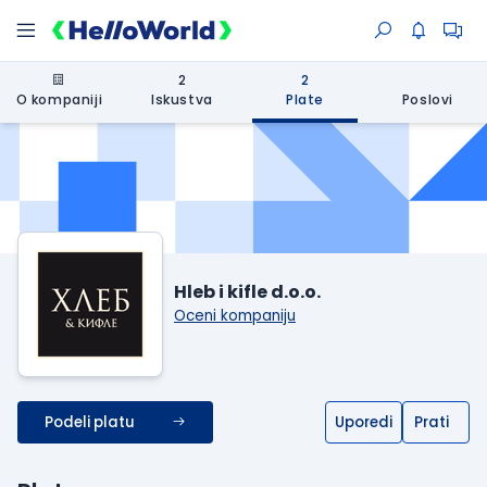
2
2
O kompaniji
Iskustva
Plate
Poslovi
Hleb i kifle d.o.o.
Oceni kompaniju
Podeli platu
Uporedi
Prati