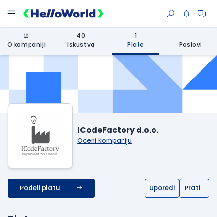
40
1
O kompaniji
Iskustva
Plate
Poslovi
ICodeFactory d.o.o.
Oceni kompaniju
Podeli platu
Uporedi
Prati