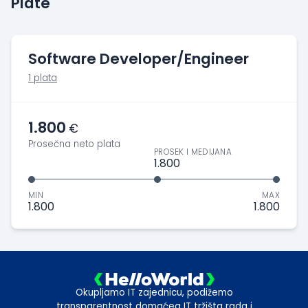
Plate
Software Developer/Engineer
1 plata
1.800
€
Prosečna neto plata
PROSEK I MEDIJANA
1.800
MIN
MAX
1.800
1.800
Okupljamo IT zajednicu, podižemo
transparentnost domaćeg IT tržišta rada i