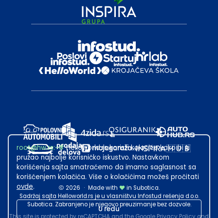
root@hw.rs
:~#
Helloworld.rs koristi kolačiće kako bi ti
pružao najbolje korisničko iskustvo. Nastavkom
korišćenja sajta smatraćemo da imamo saglasnost sa
korišćenjem kolačića. Više o kolačićima možeš pročitati
ovde
.
2026
·
Made with
in Subotica.
Sadržaj sajta Helloworld.rs je u vlasništvu Infostud rešenja d.o.o.
Subotica. Zabranjeno je njegovo preuzimanje bez dozvole.
U redu
This site is protected by reCAPTCHA and the Google
Privacy Policy
and