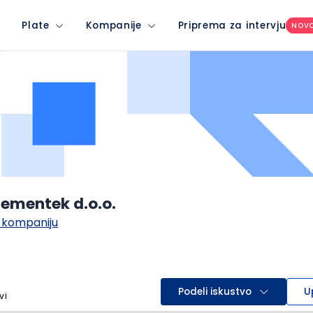
Plate
Kompanije
Priprema za intervju
NOV
ementek d.o.o.
 kompaniju
Podeli iskustvo
U
vi