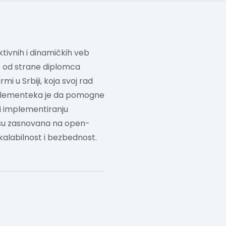
tivnih i dinamičkih veb
 od strane diplomca
i u Srbiji, koja svoj rad
 Implementeka je da pomogne
 i implementiranju
a su zasnovana na open-
 skalabilnost i bezbednost.