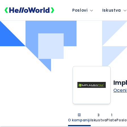
Poslovi
Iskustva
Impl
Oceni
3
1
O kompaniji
Iskustva
Plate
Poslo