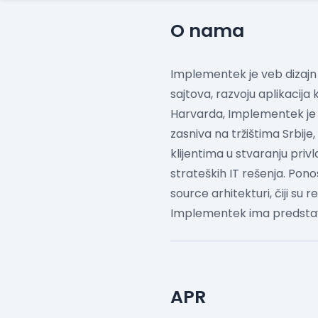
O nama
Implementek je veb dizajn 
sajtova, razvoju aplikacija
Harvarda, Implementek je po
zasniva na tržištima Srbij
klijentima u stvaranju priv
strateških IT rešenja. Pon
source arhitekturi, čiji su 
Implementek ima predstavn
APR