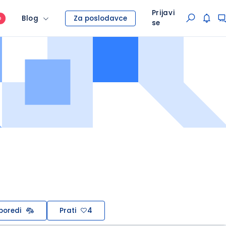
Prijavi
Blog
Za poslodavce
O
se
poredi
Prati
4