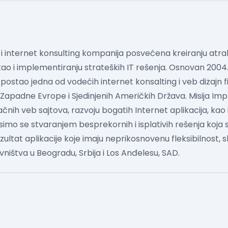
i internet konsulting kompanija posvećena kreiranju atrak
 kao i implementiranju strateških IT rešenja.
Osnovan 2004.
stao jedna od vodećih internet konsalting i veb dizajn firm
e, Zapadne Evrope i Sjedinjenih Američkih Država. Misija
lačnih veb sajtova, razvoju bogatih Internet aplikacija, kao
osimo se stvaranjem besprekornih i isplativih rešenja koj
rezultat aplikacije koje imaju neprikosnovenu fleksibilnost,
ištva u Beogradu, Srbija i Los Anđelesu, SAD.