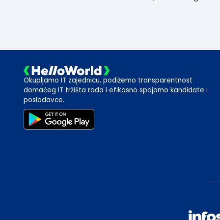
Okupljamo IT zajednicu, podižemo transparentnost
domaćeg IT tržišta rada i efikasno spajamo kandidate i
poslodavce.