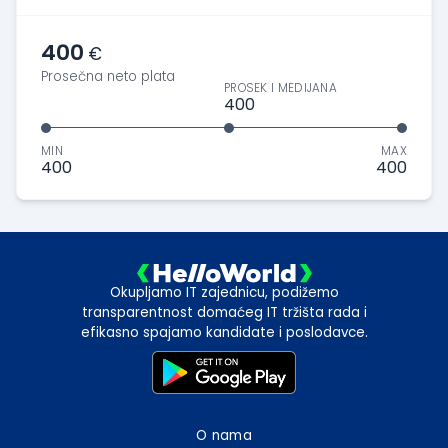
400
€
Prosečna neto plata
PROSEK I MEDIJANA
400
MIN
MAX
400
400
Okupljamo IT zajednicu, podižemo
transparentnost domaćeg IT tržišta rada i
efikasno spajamo kandidate i poslodavce.
O nama