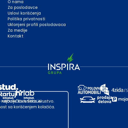
O nama
Za poslodavce
Uslovi korišćenja
Politika privatnosti
Uklonjeni profili poslodavaca
Za medije
Kontakt
 najbolje korisničko iskustvo.
st sa korišćenjem kolačića.