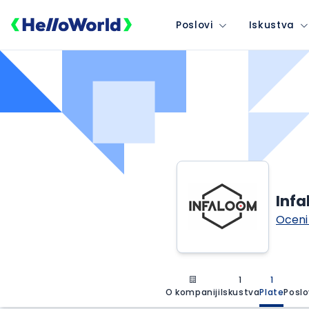
Poslovi
Iskustva
Inf
Oceni
1
1
O kompaniji
Iskustva
Plate
Poslo