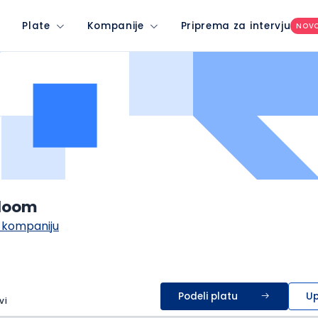
Plate
Kompanije
Priprema za intervju
NOV
aloom
 kompaniju
Podeli platu
Up
vi