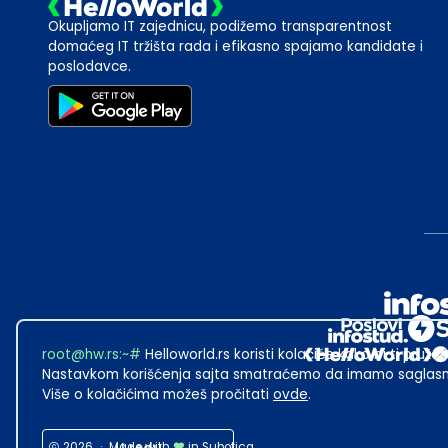
Okupljamo IT zajednicu, podižemo transparentnost
domaćeg IT tržišta rada i efikasno spajamo kandidate i
poslodavce.
root@hw.rs
:~#
Helloworld.rs koristi kolačiće kako bi ti pružao
Nastavkom korišćenja sajta smatraćemo da imamo saglasno
Više o kolačićima možeš pročitati
ovde
.
2026
·
Made with
in Subotica.