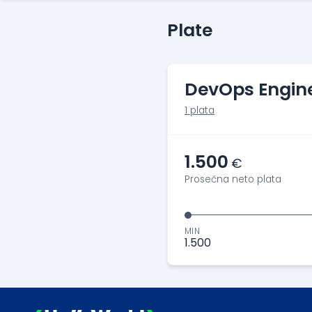
Plate
DevOps Engin
1 plata
1.500
€
Prosečna neto plata
MIN
1.500