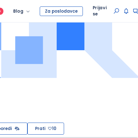
Prijavi
Blog
Za poslodavce
O
se
oredi
Prati
10