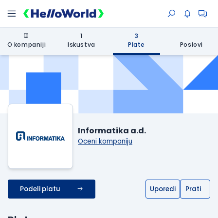
1
3
O kompaniji
Iskustva
Plate
Poslovi
Informatika a.d.
Oceni kompaniju
Podeli platu
Uporedi
Prati