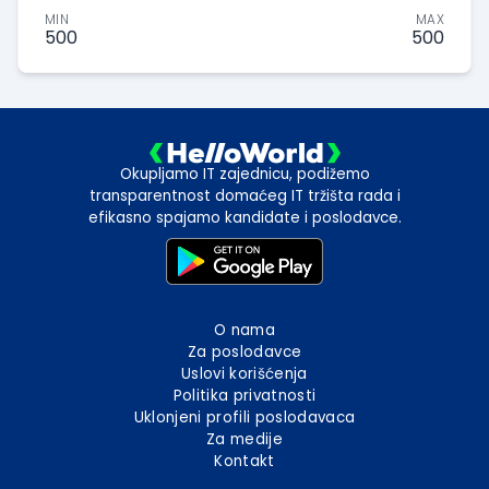
MIN
MAX
500
500
Okupljamo IT zajednicu, podižemo
transparentnost domaćeg IT tržišta rada i
efikasno spajamo kandidate i poslodavce.
O nama
Za poslodavce
Uslovi korišćenja
Politika privatnosti
Uklonjeni profili poslodavaca
Za medije
Kontakt