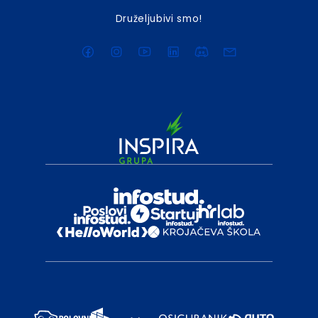
Druželjubivi smo!