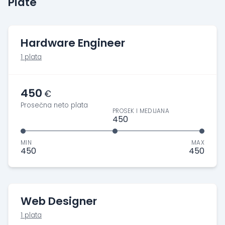
Plate
Hardware Engineer
1 plata
450
€
Prosečna neto plata
PROSEK I MEDIJANA
450
MIN
MAX
450
450
Web Designer
1 plata