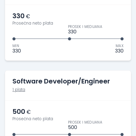
330
€
Prosečna neto plata
PROSEK I MEDIJANA
330
MIN
MAX
330
330
Software Developer/Engineer
1 plata
500
€
Prosečna neto plata
PROSEK I MEDIJANA
500